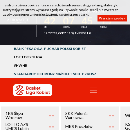
Ta strona używa cookies m.in. w celach: świadczenia usług, reklamy, statystyk.
Korzystając ze strony wyrażasz zgodę na używanie cookie. Jeżeli nie wyrażasz
1KS ŚLĘZA WROCŁAW - LOTTO AZS UMCS LUBLIN
zgody powinieneś zmienić ustawienia swojej przeglądarki.
42
07
45
15
Wyrażam zgodę »
19.09.2026, GODZ. 18:00, TVPSPORT.PL
BANK PEKAO S.A. PUCHAR POLSKI KOBIET
LOTTO 3X3 LIGA
#HWHR
STANDARDY OCHRONY MAŁOLETNICH PZKOSZ
--
--
1KS Ślęza
SKK Polonia
Wi
Wrocław
Warszawa
--
--
KS
LOTTO AZS
MKS Pruszków
Go
UMCS Lublin