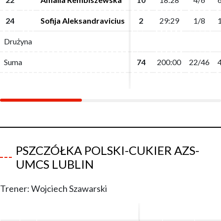
24
24
Sofija Aleksandravicius
Sofija Aleksandravicius
2
2
29:29
29:29
1/8
1/8
Drużyna
Drużyna
Suma
Suma
74
74
200:00
200:00
22/46
22/46
PSZCZÓŁKA POLSKI-CUKIER AZS-
UMCS LUBLIN
Trener: Wojciech Szawarski