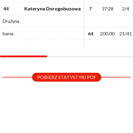
44
44
Kateryna Dorogobuzowa
Kateryna Dorogobuzowa
7
7
37:28
37:28
2/4
2/4
Drużyna
Drużyna
Suma
Suma
64
64
200:00
200:00
21/41
21/41
POBIERZ STATYSTYKI PDF