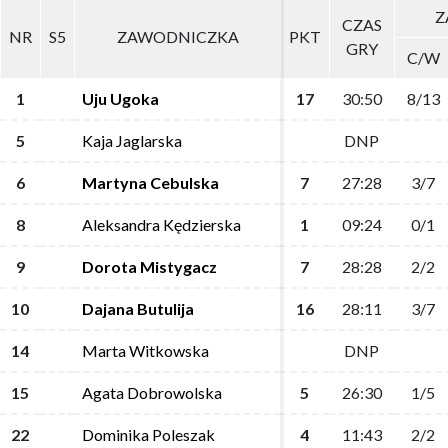
Z
Z
CZAS
CZAS
NR
NR
S5
S5
ZAWODNICZKA
ZAWODNICZKA
PKT
PKT
GRY
GRY
C/W
C/W
1
1
Uju Ugoka
Uju Ugoka
17
17
30:50
30:50
8/13
8/13
5
5
Kaja Jaglarska
Kaja Jaglarska
DNP
DNP
6
6
Martyna Cebulska
Martyna Cebulska
7
7
27:28
27:28
3/7
3/7
8
8
Aleksandra Kędzierska
Aleksandra Kędzierska
1
1
09:24
09:24
0/1
0/1
9
9
Dorota Mistygacz
Dorota Mistygacz
7
7
28:28
28:28
2/2
2/2
10
10
Dajana Butulija
Dajana Butulija
16
16
28:11
28:11
3/7
3/7
14
14
Marta Witkowska
Marta Witkowska
DNP
DNP
15
15
Agata Dobrowolska
Agata Dobrowolska
5
5
26:30
26:30
1/5
1/5
22
22
Dominika Poleszak
Dominika Poleszak
4
4
11:43
11:43
2/2
2/2