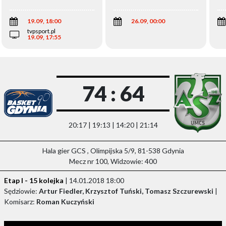
Wi
19.09, 18:00
26.09, 00:00
tvpsport.pl
19.09, 17:55
74 : 64
20:17 | 19:13 | 14:20 | 21:14
Hala gier GCS , Olimpijska 5/9, 81-538 Gdynia
Mecz nr 100, Widzowie: 400
Etap I - 15 kolejka
| 14.01.2018 18:00
Sędziowie:
Artur Fiedler, Krzysztof Tuński, Tomasz Szczurewski
|
Komisarz:
Roman Kuczyński