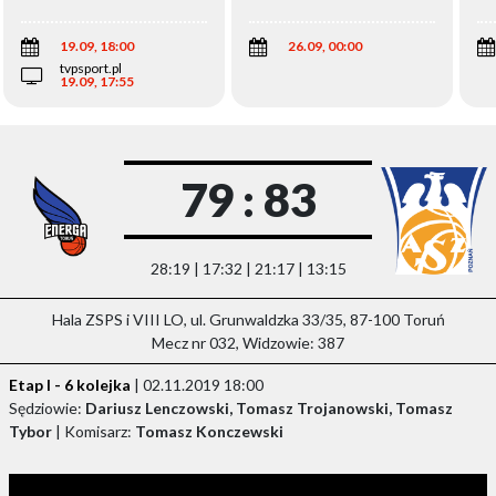
Wi
19.09, 18:00
26.09, 00:00
tvpsport.pl
19.09, 17:55
79 : 83
28:19 | 17:32 | 21:17 | 13:15
Hala ZSPS i VIII LO, ul. Grunwaldzka 33/35, 87-100 Toruń
Mecz nr 032, Widzowie: 387
Etap I - 6 kolejka
| 02.11.2019 18:00
Sędziowie:
Dariusz Lenczowski, Tomasz Trojanowski, Tomasz
Tybor
| Komisarz:
Tomasz Konczewski