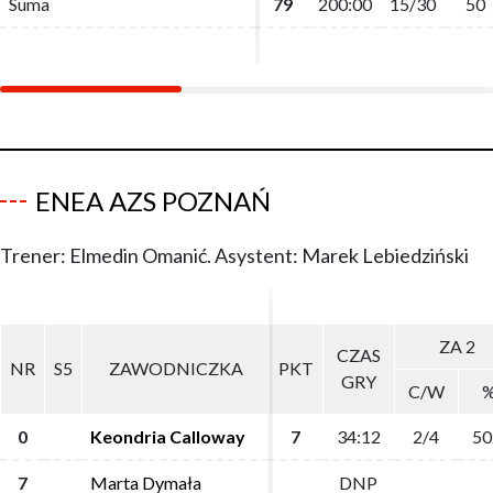
Suma
Suma
79
79
200:00
200:00
15/30
15/30
50
50
ENEA AZS POZNAŃ
Trener: Elmedin Omanić. Asystent: Marek Lebiedziński
ZA 2
ZA 2
CZAS
CZAS
NR
NR
S5
S5
ZAWODNICZKA
ZAWODNICZKA
PKT
PKT
GRY
GRY
C/W
C/W
0
0
Keondria Calloway
Keondria Calloway
7
7
34:12
34:12
2/4
2/4
50
50
7
7
Marta Dymała
Marta Dymała
DNP
DNP