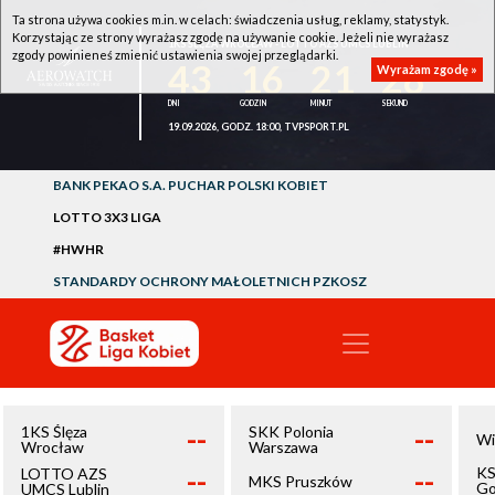
Ta strona używa cookies m.in. w celach: świadczenia usług, reklamy, statystyk.
Korzystając ze strony wyrażasz zgodę na używanie cookie. Jeżeli nie wyrażasz
1KS ŚLĘZA WROCŁAW - LOTTO AZS UMCS LUBLIN
zgody powinieneś zmienić ustawienia swojej przeglądarki.
43
16
21
27
Wyrażam zgodę »
19.09.2026, GODZ. 18:00, TVPSPORT.PL
BANK PEKAO S.A. PUCHAR POLSKI KOBIET
LOTTO 3X3 LIGA
#HWHR
STANDARDY OCHRONY MAŁOLETNICH PZKOSZ
--
--
1KS Ślęza
SKK Polonia
Wi
Wrocław
Warszawa
--
--
KS
LOTTO AZS
MKS Pruszków
Go
UMCS Lublin