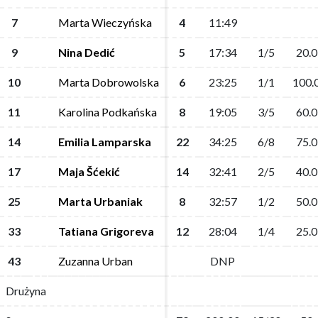
7
7
Marta Wieczyńska
Marta Wieczyńska
4
4
11:49
11:49
9
9
Nina Dedić
Nina Dedić
5
5
17:34
17:34
1/5
1/5
20.0
20.0
10
10
Marta Dobrowolska
Marta Dobrowolska
6
6
23:25
23:25
1/1
1/1
100.
100.
11
11
Karolina Podkańska
Karolina Podkańska
8
8
19:05
19:05
3/5
3/5
60.0
60.0
14
14
Emilia Lamparska
Emilia Lamparska
22
22
34:25
34:25
6/8
6/8
75.0
75.0
17
17
Maja Šćekić
Maja Šćekić
14
14
32:41
32:41
2/5
2/5
40.0
40.0
25
25
Marta Urbaniak
Marta Urbaniak
8
8
32:57
32:57
1/2
1/2
50.0
50.0
33
33
Tatiana Grigoreva
Tatiana Grigoreva
12
12
28:04
28:04
1/4
1/4
25.0
25.0
43
43
Zuzanna Urban
Zuzanna Urban
DNP
DNP
Drużyna
Drużyna