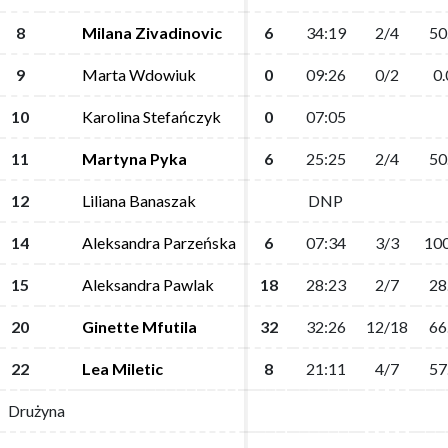
8
8
Milana Zivadinovic
Milana Zivadinovic
6
6
34:19
34:19
2/4
2/4
50
50
9
9
Marta Wdowiuk
Marta Wdowiuk
0
0
09:26
09:26
0/2
0/2
0.
0.
10
10
Karolina Stefańczyk
Karolina Stefańczyk
0
0
07:05
07:05
11
11
Martyna Pyka
Martyna Pyka
6
6
25:25
25:25
2/4
2/4
50
50
12
12
Liliana Banaszak
Liliana Banaszak
DNP
DNP
14
14
Aleksandra Parzeńska
Aleksandra Parzeńska
6
6
07:34
07:34
3/3
3/3
100
100
15
15
Aleksandra Pawlak
Aleksandra Pawlak
18
18
28:23
28:23
2/7
2/7
28
28
20
20
Ginette Mfutila
Ginette Mfutila
32
32
32:26
32:26
12/18
12/18
66
66
22
22
Lea Miletic
Lea Miletic
8
8
21:11
21:11
4/7
4/7
57
57
Drużyna
Drużyna