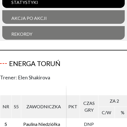
STATYSTYKI
AKCJA PO AKCJI
REKORDY
ENERGA TORUŃ
Trener: Elen Shakirova
ZA 2
ZA 2
CZAS
CZAS
NR
NR
S5
S5
ZAWODNICZKA
ZAWODNICZKA
PKT
PKT
GRY
GRY
C/W
C/W
%
%
5
5
Paulina Niedziółka
Paulina Niedziółka
DNP
DNP