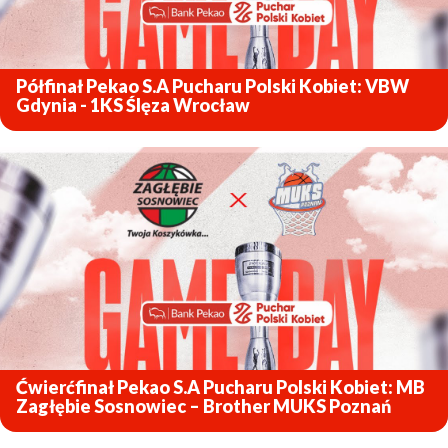
Półfinał Pekao S.A Pucharu Polski Kobiet: VBW
Gdynia - 1KS Ślęza Wrocław
ZOBACZ
Ćwierćfinał Pekao S.A Pucharu Polski Kobiet: MB
Zagłębie Sosnowiec – Brother MUKS Poznań