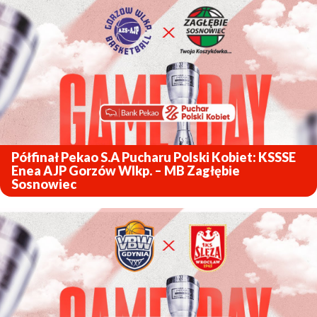
Półfinał Pekao S.A Pucharu Polski Kobiet: KSSSE
Enea AJP Gorzów Wlkp. – MB Zagłębie
Sosnowiec
ZOBACZ