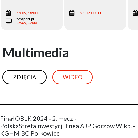
Wi
19.09, 18:00
26.09, 00:00
tvpsport.pl
19.09, 17:55
Multimedia
ZDJĘCIA
WIDEO
Finał OBLK 2024 - 2. mecz -
PolskaStrefaInwestycji Enea AJP Gorzów Wlkp. -
KGHM BC Polkowice