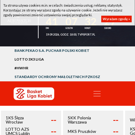
Ta strona używa cookies m.in. w celach: świadczenia usług, reklamy, statystyk.
Korzystając ze strony wyrażasz zgodę na używanie cookie. Jeżeli nie wyrażasz
1KS ŚLĘZA WROCŁAW - LOTTO AZS UMCS LUBLIN
zgody powinieneś zmienić ustawienia swojej przeglądarki.
41
07
32
26
Wyrażam zgodę »
19.09.2026, GODZ. 18:00, TVPSPORT.PL
BANK PEKAO S.A. PUCHAR POLSKI KOBIET
LOTTO 3X3 LIGA
#HWHR
STANDARDY OCHRONY MAŁOLETNICH PZKOSZ
--
--
1KS Ślęza
SKK Polonia
Wi
Wrocław
Warszawa
--
--
KS
LOTTO AZS
MKS Pruszków
Go
UMCS Lublin