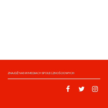
ZNAJDŹ NAS W MEDIACH SPOŁECZNOŚCIOWYCH