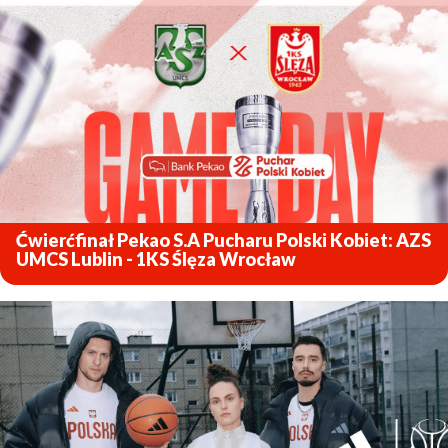
ZOBACZ
Ćwierćfinał Pekao S.A Pucharu Polski Kobiet: AZS
UMCS Lublin - 1KS Ślęza Wrocław
ZOBACZ