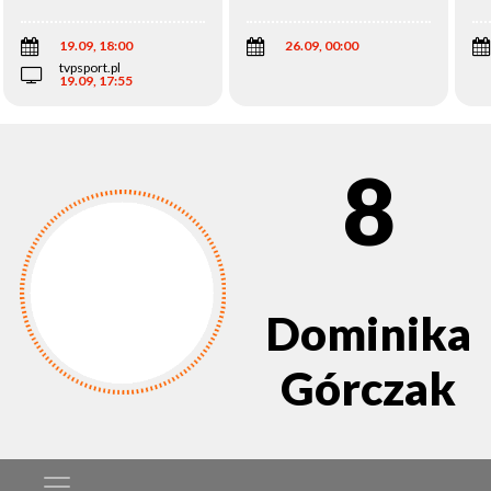
Wi
19.09, 18:00
26.09, 00:00
tvpsport.pl
19.09, 17:55
8
Dominika
Górczak