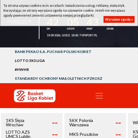
Ta strona używa cookies m.in. w celach: świadczenia usług, reklamy, statystyk.
Korzystając ze strony wyrażasz zgodę na używanie cookie. Jeżeli nie wyrażasz
1KS ŚLĘZA WROCŁAW - LOTTO AZS UMCS LUBLIN
zgody powinieneś zmienić ustawienia swojej przeglądarki.
42
05
43
01
Wyrażam zgodę »
19.09.2026, GODZ. 18:00, TVPSPORT.PL
BANK PEKAO S.A. PUCHAR POLSKI KOBIET
LOTTO 3X3 LIGA
#HWHR
STANDARDY OCHRONY MAŁOLETNICH PZKOSZ
--
--
1KS Ślęza
SKK Polonia
Wi
Wrocław
Warszawa
--
--
KS
LOTTO AZS
MKS Pruszków
Go
UMCS Lublin