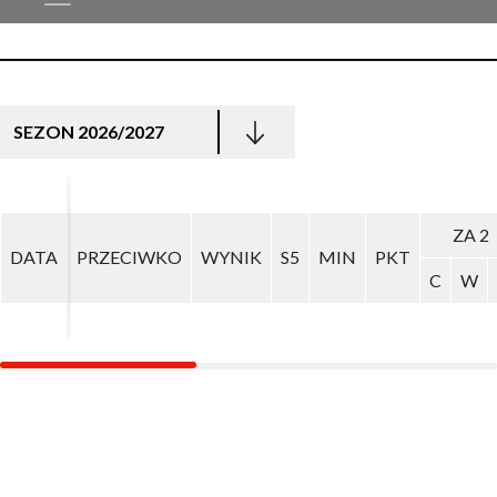
SEZON 2026/2027
ZA 2
ZA 2
DATA
DATA
PRZECIWKO
PRZECIWKO
WYNIK
WYNIK
S5
S5
MIN
MIN
PKT
PKT
C
C
W
W