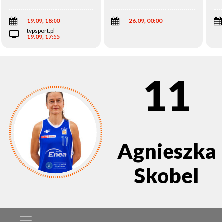
Wi
19.09, 18:00
26.09, 00:00
tvpsport.pl
19.09, 17:55
11
Agnieszka
Skobel