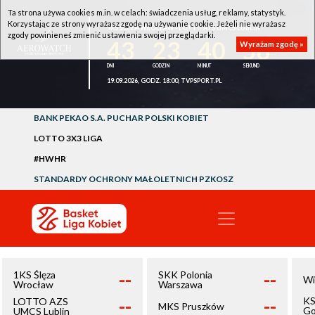
Ta strona używa cookies m.in. w celach: świadczenia usług, reklamy, statystyk.
Korzystając ze strony wyrażasz zgodę na używanie cookie. Jeżeli nie wyrażasz
1KS ŚLĘZA WROCŁAW - LOTTO AZS UMCS LUBLIN
zgody powinieneś zmienić ustawienia swojej przeglądarki.
43
23
40
58
Wyrażam zgodę »
19.09.2026, GODZ. 18:00, TVPSPORT.PL
BANK PEKAO S.A. PUCHAR POLSKI KOBIET
LOTTO 3X3 LIGA
#HWHR
STANDARDY OCHRONY MAŁOLETNICH PZKOSZ
--
--
1KS Ślęza
SKK Polonia
Wi
Wrocław
Warszawa
--
--
KS
LOTTO AZS
MKS Pruszków
Go
UMCS Lublin