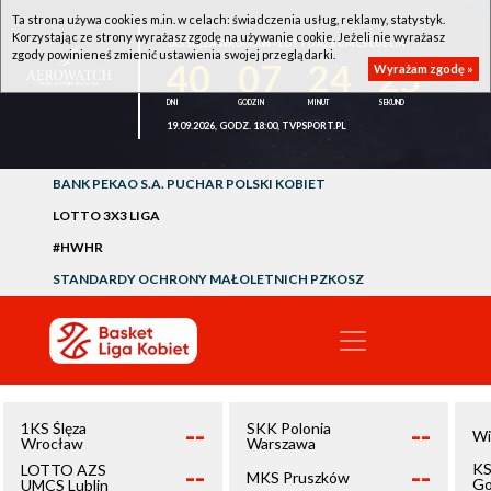
Ta strona używa cookies m.in. w celach: świadczenia usług, reklamy, statystyk.
Korzystając ze strony wyrażasz zgodę na używanie cookie. Jeżeli nie wyrażasz
1KS ŚLĘZA WROCŁAW - LOTTO AZS UMCS LUBLIN
zgody powinieneś zmienić ustawienia swojej przeglądarki.
40
07
24
25
Wyrażam zgodę »
19.09.2026, GODZ. 18:00, TVPSPORT.PL
BANK PEKAO S.A. PUCHAR POLSKI KOBIET
LOTTO 3X3 LIGA
#HWHR
STANDARDY OCHRONY MAŁOLETNICH PZKOSZ
--
--
1KS Ślęza
SKK Polonia
Wi
Wrocław
Warszawa
--
--
KS
LOTTO AZS
MKS Pruszków
Go
UMCS Lublin