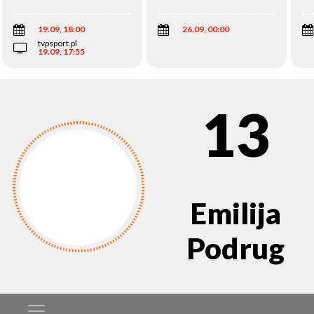
Wi
19.09, 18:00
26.09, 00:00
tvpsport.pl
19.09, 17:55
13
Emilija
Podrug