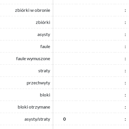
zbiórki w obronie
zbiórki w obronie
:
:
zbiórki
zbiórki
:
:
asysty
asysty
:
:
faule
faule
:
:
faule wymuszone
faule wymuszone
:
:
straty
straty
:
:
przechwyty
przechwyty
:
:
bloki
bloki
:
:
bloki otrzymane
bloki otrzymane
:
:
asysty/straty
asysty/straty
0
0
:
: