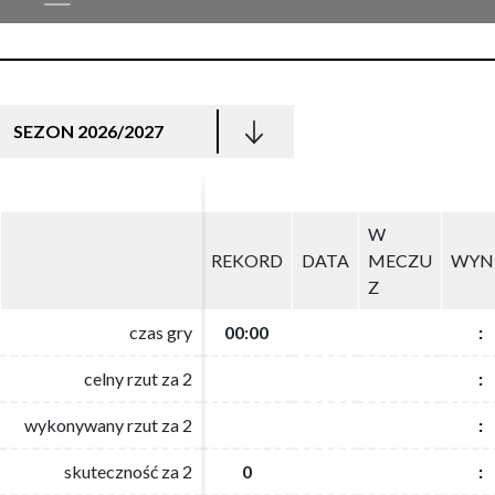
SEZON 2026/2027
W
W
REKORD
REKORD
DATA
DATA
MECZU
MECZU
WYN
WYN
Z
Z
czas gry
czas gry
00:00
00:00
:
:
celny rzut za 2
celny rzut za 2
:
:
wykonywany rzut za 2
wykonywany rzut za 2
:
:
skuteczność za 2
skuteczność za 2
0
0
:
: