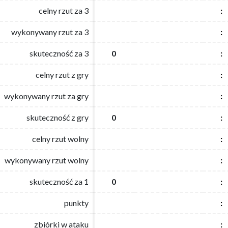
celny rzut za 3
celny rzut za 3
:
:
wykonywany rzut za 3
wykonywany rzut za 3
:
:
skuteczność za 3
skuteczność za 3
0
0
:
:
celny rzut z gry
celny rzut z gry
:
:
wykonywany rzut za gry
wykonywany rzut za gry
:
:
skuteczność z gry
skuteczność z gry
0
0
:
:
celny rzut wolny
celny rzut wolny
:
:
wykonywany rzut wolny
wykonywany rzut wolny
:
:
skuteczność za 1
skuteczność za 1
0
0
:
:
punkty
punkty
:
:
zbiórki w ataku
zbiórki w ataku
:
: