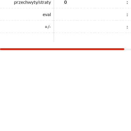
przechwyty/straty
przechwyty/straty
0
0
:
:
eval
eval
:
:
+/-
+/-
:
: