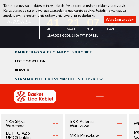
Ta strona używa cookies m.in. w celach: świadczenia usług, reklamy, statystyk.
Korzystając ze strony wyrażasz zgodę na używanie cookie. Jeżeli nie wyrażasz
1KS ŚLĘZA WROCŁAW - LOTTO AZS UMCS LUBLIN
zgody powinieneś zmienić ustawienia swojej przeglądarki.
41
21
07
07
Wyrażam zgodę »
19.09.2026, GODZ. 18:00, TVPSPORT.PL
BANK PEKAO S.A. PUCHAR POLSKI KOBIET
LOTTO 3X3 LIGA
#HWHR
STANDARDY OCHRONY MAŁOLETNICH PZKOSZ
--
--
1KS Ślęza
SKK Polonia
Wi
Wrocław
Warszawa
--
--
KS
LOTTO AZS
MKS Pruszków
Go
UMCS Lublin