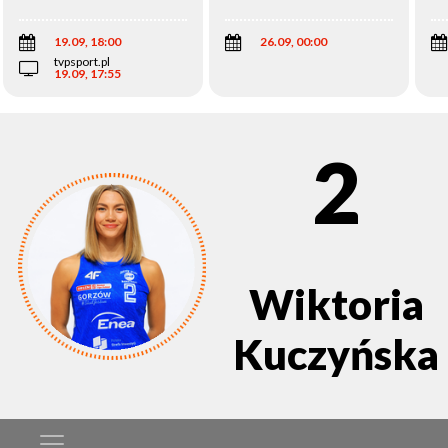
Wi
19.09, 18:00
26.09, 00:00
tvpsport.pl
19.09, 17:55
2
Wiktoria
Kuczyńska