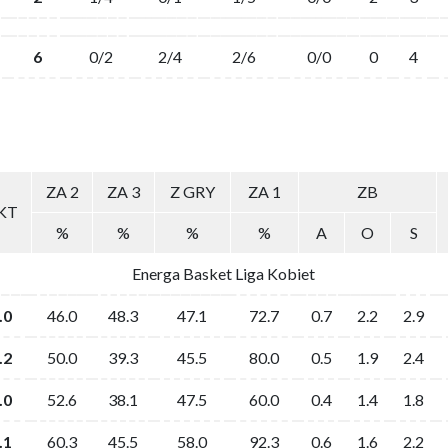
6
0/2
2/4
2/6
0/0
0
4
ZA 2
ZA 3
Z GRY
ZA 1
ZB
KT
%
%
%
%
A
O
S
Energa Basket Liga Kobiet
.0
46.0
48.3
47.1
72.7
0.7
2.2
2.9
.2
50.0
39.3
45.5
80.0
0.5
1.9
2.4
.0
52.6
38.1
47.5
60.0
0.4
1.4
1.8
.1
60.3
45.5
58.0
92.3
0.6
1.6
2.2