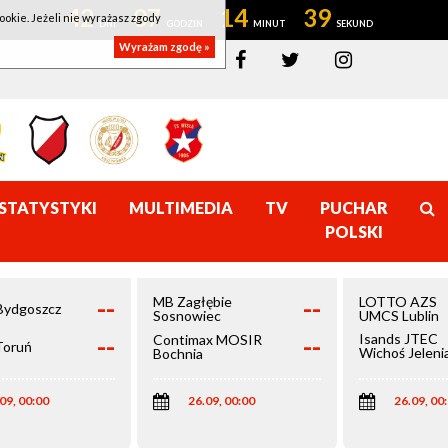
42
07
14
39
ookie. Jeżeli nie wyrażasz zgody
Wyrażam zgodę »
STATYSTYKI
MULTIMEDIA
TV
PUCHAR
POLSKI
--
--
MB Zagłębie
LOTTO AZS
Bydgoszcz
Sosnowiec
UMCS Lublin
--
--
Isands JTEC
Contimax MOSIR
Toruń
Wichoś Jeleni
Bochnia
Góra
09, 00:00
26.09, 00:00
26.09, 00