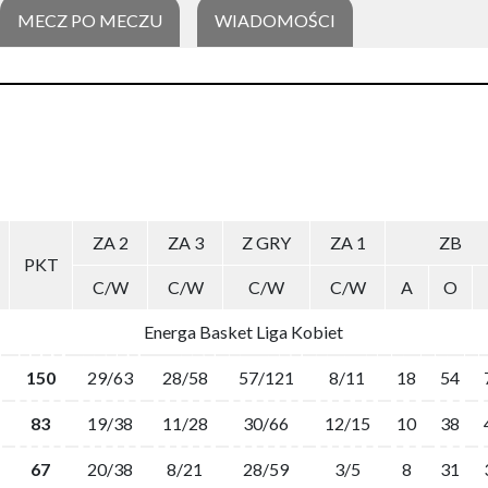
MECZ PO MECZU
WIADOMOŚCI
ZA 2
ZA 3
Z GRY
ZA 1
ZB
PKT
C/W
C/W
C/W
C/W
A
O
Energa Basket Liga Kobiet
150
29/63
28/58
57/121
8/11
18
54
83
19/38
11/28
30/66
12/15
10
38
67
20/38
8/21
28/59
3/5
8
31