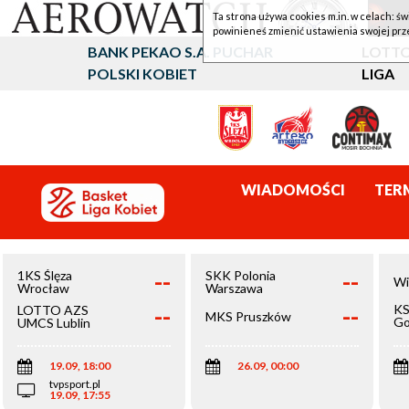
Ta strona używa cookies m.in. w celach: św
powinieneś zmienić ustawienia swojej prz
BANK PEKAO S.A. PUCHAR
LOTTO
POLSKI KOBIET
LIGA
WIADOMOŚCI
TER
--
--
1KS Ślęza
SKK Polonia
Wi
Wrocław
Warszawa
--
--
KS
LOTTO AZS
MKS Pruszków
Go
UMCS Lublin
Wi
19.09, 18:00
26.09, 00:00
tvpsport.pl
19.09, 17:55