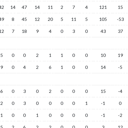
42
14
47
14
11
2
7
4
121
15
49
8
45
12
20
5
11
5
105
-53
12
7
18
9
4
0
3
0
43
37
5
0
0
2
1
1
0
0
10
19
9
0
4
2
6
1
0
0
14
-5
6
0
3
0
2
0
0
0
15
-4
2
0
3
0
0
0
0
1
-1
0
1
0
0
1
0
0
0
0
-1
-2
5
2
6
2
2
0
0
0
3
12