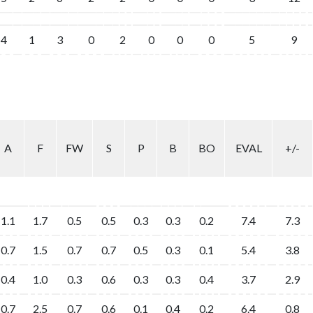
4
1
3
0
2
0
0
0
5
9
A
F
FW
S
P
B
BO
EVAL
+/-
1.1
1.7
0.5
0.5
0.3
0.3
0.2
7.4
7.3
0.7
1.5
0.7
0.7
0.5
0.3
0.1
5.4
3.8
0.4
1.0
0.3
0.6
0.3
0.3
0.4
3.7
2.9
0.7
2.5
0.7
0.6
0.1
0.4
0.2
6.4
0.8