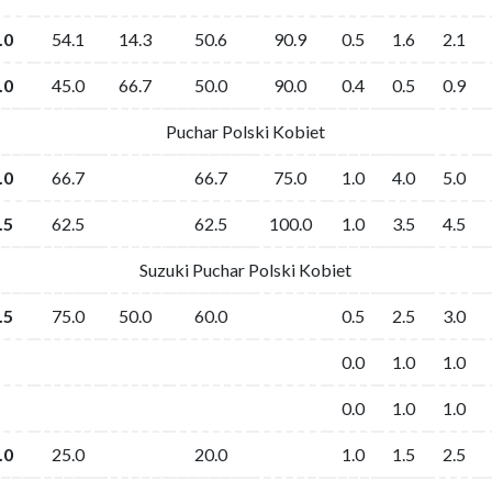
.0
54.1
14.3
50.6
90.9
0.5
1.6
2.1
.0
45.0
66.7
50.0
90.0
0.4
0.5
0.9
Puchar Polski Kobiet
.0
66.7
66.7
75.0
1.0
4.0
5.0
.5
62.5
62.5
100.0
1.0
3.5
4.5
Suzuki Puchar Polski Kobiet
.5
75.0
50.0
60.0
0.5
2.5
3.0
0.0
1.0
1.0
0.0
1.0
1.0
.0
25.0
20.0
1.0
1.5
2.5