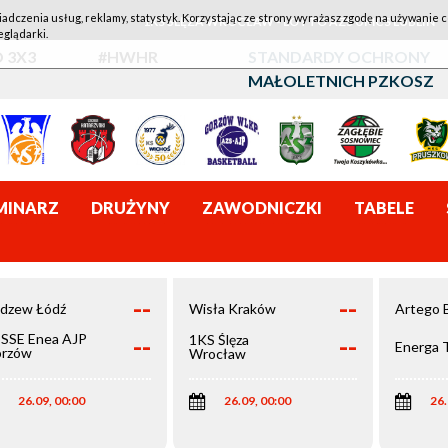
iadczenia usług, reklamy, statystyk. Korzystając ze strony wyrażasz zgodę na używanie c
1KS ŚLĘZA WROCŁAW - LOTTO AZS UMCS LUBLIN
eglądarki.
 3X3
#HWHR
STANDARDY OCHRONY
MAŁOLETNICH PZKOSZ
MINARZ
DRUŻYNY
ZAWODNICZKI
TABELE
--
--
dzew Łódź
Wisła Kraków
Artego 
--
--
SSE Enea AJP
1KS Ślęza
Energa 
rzów
Wrocław
elkopolski
26.09, 00:00
26.09, 00:00
26.