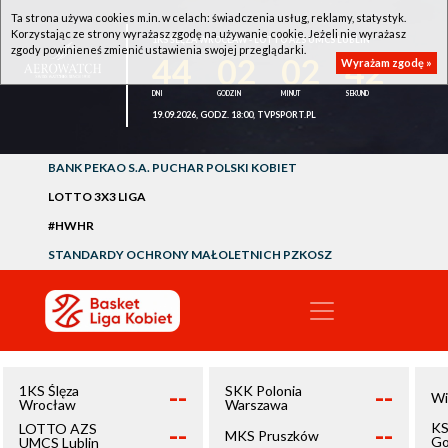
Ta strona używa cookies m.in. w celach: świadczenia usług, reklamy, statystyk.
Korzystając ze strony wyrażasz zgodę na używanie cookie. Jeżeli nie wyrażasz
1KS ŚLĘZA WROCŁAW - LOTTO AZS UMCS LUBLIN
zgody powinieneś zmienić ustawienia swojej przeglądarki.
44
02
02
42
Wyrażam zgodę »
19.09.2026, GODZ. 18:00, TVPSPORT.PL
BANK PEKAO S.A. PUCHAR POLSKI KOBIET
LOTTO 3X3 LIGA
#HWHR
STANDARDY OCHRONY MAŁOLETNICH PZKOSZ
--
--
1KS Ślęza
SKK Polonia
Wi
Wrocław
Warszawa
--
--
KS
LOTTO AZS
MKS Pruszków
Go
UMCS Lublin