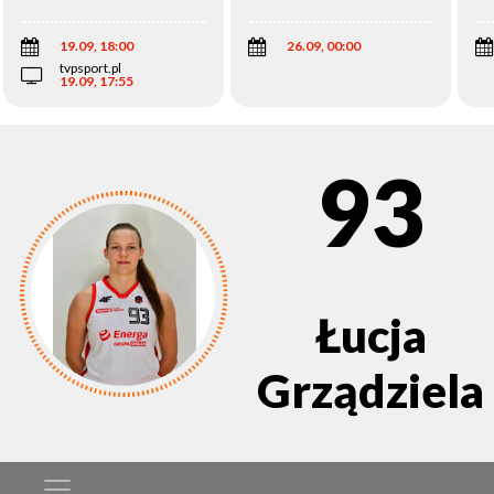
Wi
19.09, 18:00
26.09, 00:00
tvpsport.pl
19.09, 17:55
93
Łucja
Grządziela