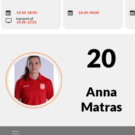
Wi
19.09, 18:00
26.09, 00:00
tvpsport.pl
19.09, 17:55
20
Anna
Matras