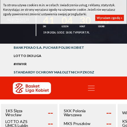
Ta strona używa cookies m.in. w celach: świadczenia usług, reklamy, statystyk.
Korzystając ze strony wyrażasz zgodę na używanie cookie. Jeżeli nie wyrażasz
1KS ŚLĘZA WROCŁAW - LOTTO AZS UMCS LUBLIN
zgody powinieneś zmienić ustawienia swojej przeglądarki.
41
04
30
48
Wyrażam zgodę »
19.09.2026, GODZ. 18:00, TVPSPORT.PL
BANK PEKAO S.A. PUCHAR POLSKI KOBIET
LOTTO 3X3 LIGA
#HWHR
STANDARDY OCHRONY MAŁOLETNICH PZKOSZ
--
--
1KS Ślęza
SKK Polonia
Wi
Wrocław
Warszawa
--
--
KS
LOTTO AZS
MKS Pruszków
Go
UMCS Lublin