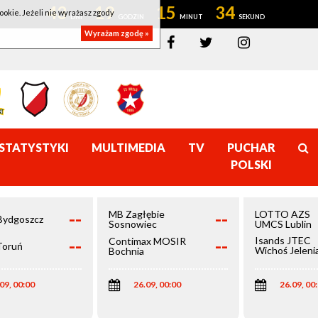
43
19
15
33
ookie. Jeżeli nie wyrażasz zgody
Wyrażam zgodę »
STATYSTYKI
MULTIMEDIA
TV
PUCHAR
POLSKI
--
--
MB Zagłębie
LOTTO AZS
Bydgoszcz
Sosnowiec
UMCS Lublin
--
--
Isands JTEC
Contimax MOSIR
Toruń
Wichoś Jeleni
Bochnia
Góra
09, 00:00
26.09, 00:00
26.09, 00