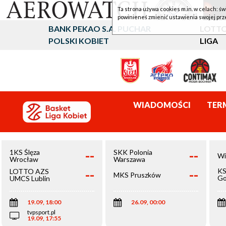
Ta strona używa cookies m.in. w celach: św
powinieneś zmienić ustawienia swojej prz
BANK PEKAO S.A. PUCHAR
LOTTO
POLSKI KOBIET
LIGA
WIADOMOŚCI
TER
--
--
1KS Ślęza
SKK Polonia
Wi
Wrocław
Warszawa
--
--
KS
LOTTO AZS
MKS Pruszków
Go
UMCS Lublin
Wi
19.09, 18:00
26.09, 00:00
tvpsport.pl
19.09, 17:55