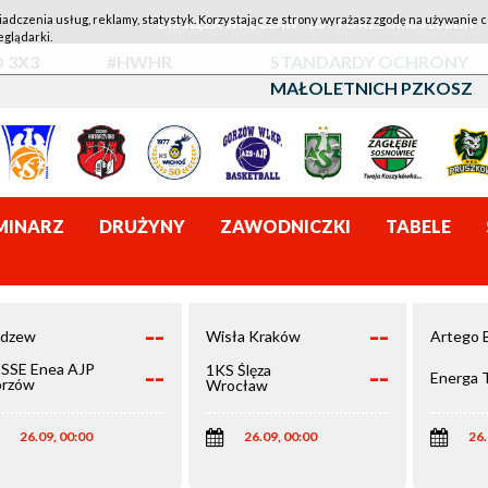
iadczenia usług, reklamy, statystyk. Korzystając ze strony wyrażasz zgodę na używanie c
1KS ŚLĘZA WROCŁAW - LOTTO AZS UMCS LUBLIN
eglądarki.
 3X3
#HWHR
STANDARDY OCHRONY
MAŁOLETNICH PZKOSZ
MINARZ
DRUŻYNY
ZAWODNICZKI
TABELE
--
--
dzew
Wisła Kraków
Artego 
--
--
SSE Enea AJP
1KS Ślęza
Energa 
rzów
Wrocław
elkopolski
26.09, 00:00
26.09, 00:00
26.