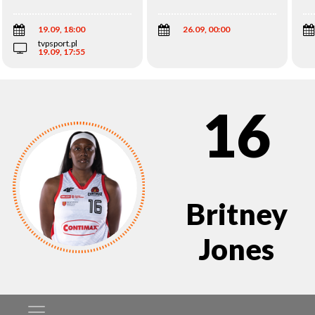
Wi
19.09, 18:00
26.09, 00:00
tvpsport.pl
19.09, 17:55
16
Britney
Jones