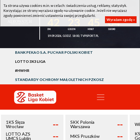
Ta strona używa cookies m.in. w celach: świadczenia usług, reklamy, statystyk.
Korzystając ze strony wyrażasz zgodę na używanie cookie. Jeżeli nie wyrażasz
1KS ŚLĘZA WROCŁAW - LOTTO AZS UMCS LUBLIN
zgody powinieneś zmienić ustawienia swojej przeglądarki.
42
23
45
03
Wyrażam zgodę »
19.09.2026, GODZ. 18:00, TVPSPORT.PL
BANK PEKAO S.A. PUCHAR POLSKI KOBIET
LOTTO 3X3 LIGA
#HWHR
STANDARDY OCHRONY MAŁOLETNICH PZKOSZ
--
--
1KS Ślęza
SKK Polonia
Wi
Wrocław
Warszawa
--
--
KS
LOTTO AZS
MKS Pruszków
Go
UMCS Lublin