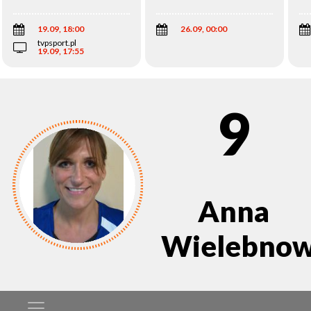
Wi
19.09, 18:00
26.09, 00:00
tvpsport.pl
19.09, 17:55
9
Anna
Wielebnow