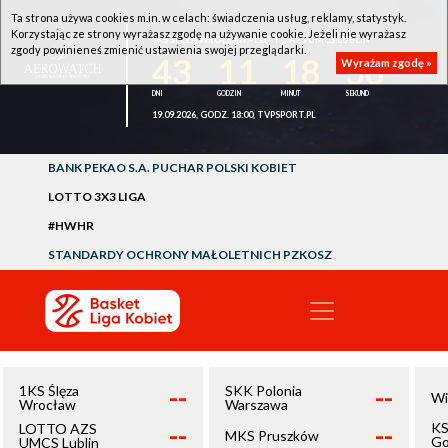
Ta strona używa cookies m.in. w celach: świadczenia usług, reklamy, statystyk.
Korzystając ze strony wyrażasz zgodę na używanie cookie. Jeżeli nie wyrażasz
1KS ŚLĘZA WROCŁAW - LOTTO AZS UMCS LUBLIN
zgody powinieneś zmienić ustawienia swojej przeglądarki.
43
11
18
35
Wyrażam zgodę »
19.09.2026, GODZ. 18:00, TVPSPORT.PL
BANK PEKAO S.A. PUCHAR POLSKI KOBIET
LOTTO 3X3 LIGA
#HWHR
STANDARDY OCHRONY MAŁOLETNICH PZKOSZ
--
--
1KS Ślęza
SKK Polonia
Wi
Wrocław
Warszawa
--
--
KS
LOTTO AZS
MKS Pruszków
Go
UMCS Lublin