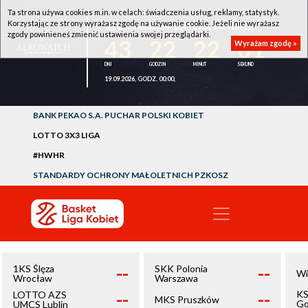
Ta strona używa cookies m.in. w celach: świadczenia usług, reklamy, statystyk.
Korzystając ze strony wyrażasz zgodę na używanie cookie. Jeżeli nie wyrażasz
1KS ŚLĘZA WROCŁAW - LOTTO AZS UMCS LUBLIN
zgody powinieneś zmienić ustawienia swojej przeglądarki.
43
22
22
01
Wyrażam zgodę »
19.09.2026, GODZ. 00:00,
BANK PEKAO S.A. PUCHAR POLSKI KOBIET
LOTTO 3X3 LIGA
#HWHR
STANDARDY OCHRONY MAŁOLETNICH PZKOSZ
--
--
1KS Ślęza
SKK Polonia
Wi
Wrocław
Warszawa
--
--
KS
LOTTO AZS
MKS Pruszków
Go
UMCS Lublin