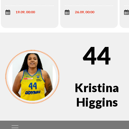
Wi
19.09, 00:00
26.09, 00:00
44
Kristina
Higgins