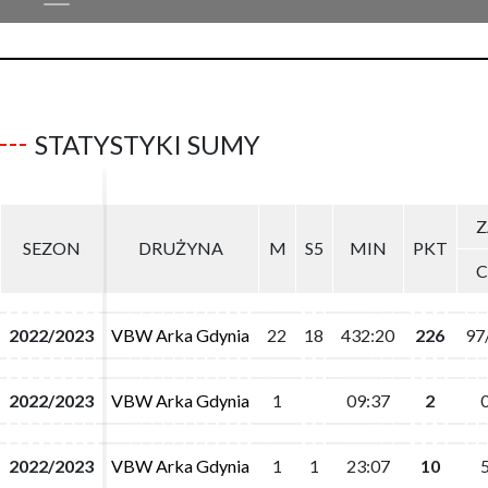
STATYSTYKI SUMY
Z
Z
SEZON
SEZON
DRUŻYNA
DRUŻYNA
M
M
S5
S5
MIN
MIN
PKT
PKT
C
C
2022/2023
2022/2023
VBW Arka Gdynia
VBW Arka Gdynia
22
22
18
18
432:20
432:20
226
226
97
97
2022/2023
2022/2023
VBW Arka Gdynia
VBW Arka Gdynia
1
1
09:37
09:37
2
2
2022/2023
2022/2023
VBW Arka Gdynia
VBW Arka Gdynia
1
1
1
1
23:07
23:07
10
10