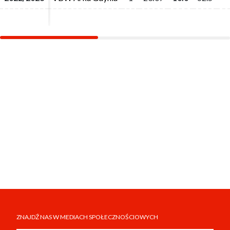
ZNAJDŹ NAS W MEDIACH SPOŁECZNOŚCIOWYCH