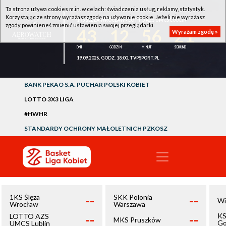
Ta strona używa cookies m.in. w celach: świadczenia usług, reklamy, statystyk.
Korzystając ze strony wyrażasz zgodę na używanie cookie. Jeżeli nie wyrażasz
1KS ŚLĘZA WROCŁAW - LOTTO AZS UMCS LUBLIN
zgody powinieneś zmienić ustawienia swojej przeglądarki.
43
12
56
20
Wyrażam zgodę »
19.09.2026, GODZ. 18:00, TVPSPORT.PL
BANK PEKAO S.A. PUCHAR POLSKI KOBIET
LOTTO 3X3 LIGA
#HWHR
STANDARDY OCHRONY MAŁOLETNICH PZKOSZ
--
--
1KS Ślęza
SKK Polonia
Wi
Wrocław
Warszawa
--
--
KS
LOTTO AZS
MKS Pruszków
Go
UMCS Lublin