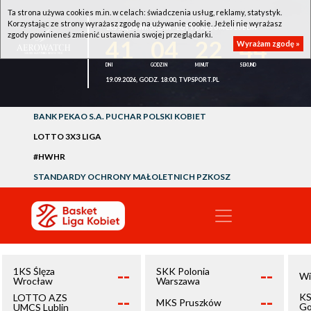
Ta strona używa cookies m.in. w celach: świadczenia usług, reklamy, statystyk.
Korzystając ze strony wyrażasz zgodę na używanie cookie. Jeżeli nie wyrażasz
1KS ŚLĘZA WROCŁAW - LOTTO AZS UMCS LUBLIN
zgody powinieneś zmienić ustawienia swojej przeglądarki.
41
04
22
44
Wyrażam zgodę »
19.09.2026, GODZ. 18:00, TVPSPORT.PL
BANK PEKAO S.A. PUCHAR POLSKI KOBIET
LOTTO 3X3 LIGA
#HWHR
STANDARDY OCHRONY MAŁOLETNICH PZKOSZ
--
--
1KS Ślęza
SKK Polonia
Wi
Wrocław
Warszawa
--
--
KS
LOTTO AZS
MKS Pruszków
Go
UMCS Lublin