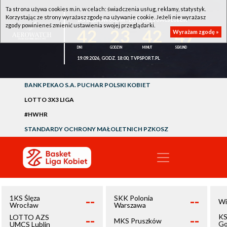
Ta strona używa cookies m.in. w celach: świadczenia usług, reklamy, statystyk.
Korzystając ze strony wyrażasz zgodę na używanie cookie. Jeżeli nie wyrażasz
1KS ŚLĘZA WROCŁAW - LOTTO AZS UMCS LUBLIN
zgody powinieneś zmienić ustawienia swojej przeglądarki.
42
23
42
47
Wyrażam zgodę »
19.09.2026, GODZ. 18:00, TVPSPORT.PL
BANK PEKAO S.A. PUCHAR POLSKI KOBIET
LOTTO 3X3 LIGA
#HWHR
STANDARDY OCHRONY MAŁOLETNICH PZKOSZ
--
--
1KS Ślęza
SKK Polonia
Wi
Wrocław
Warszawa
--
--
KS
LOTTO AZS
MKS Pruszków
Go
UMCS Lublin