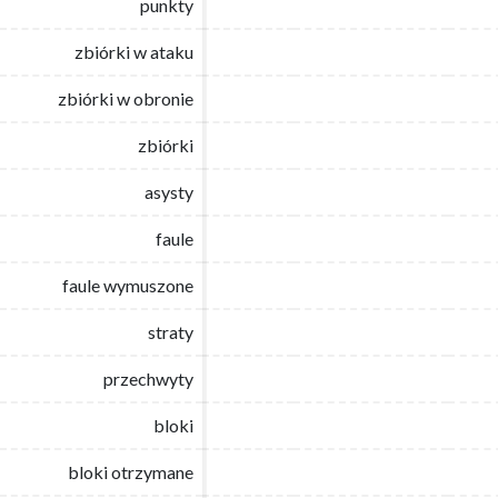
punkty
punkty
zbiórki w ataku
zbiórki w ataku
zbiórki w obronie
zbiórki w obronie
zbiórki
zbiórki
asysty
asysty
faule
faule
faule wymuszone
faule wymuszone
straty
straty
przechwyty
przechwyty
bloki
bloki
bloki otrzymane
bloki otrzymane