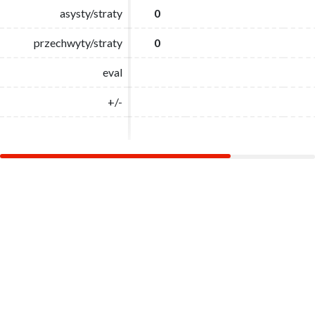
asysty/straty
asysty/straty
0
0
przechwyty/straty
przechwyty/straty
0
0
eval
eval
+/-
+/-