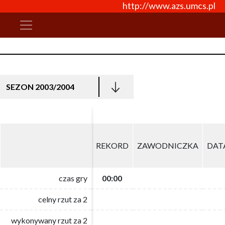
http://www.azs.umcs.pl
SEZON 2003/2004
REKORD
REKORD
ZAWODNICZKA
ZAWODNICZKA
DAT
DAT
czas gry
czas gry
00:00
00:00
celny rzut za 2
celny rzut za 2
wykonywany rzut za 2
wykonywany rzut za 2