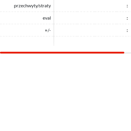
przechwyty/straty
przechwyty/straty
:
:
eval
eval
:
:
+/-
+/-
:
: