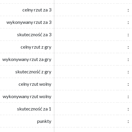
celny rzut za 3
celny rzut za 3
:
:
wykonywany rzut za 3
wykonywany rzut za 3
:
:
skuteczność za 3
skuteczność za 3
:
:
celny rzut z gry
celny rzut z gry
:
:
wykonywany rzut za gry
wykonywany rzut za gry
:
:
skuteczność z gry
skuteczność z gry
:
:
celny rzut wolny
celny rzut wolny
:
:
wykonywany rzut wolny
wykonywany rzut wolny
:
:
skuteczność za 1
skuteczność za 1
:
:
punkty
punkty
:
: