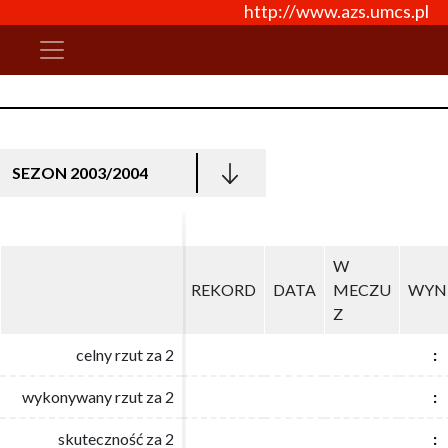
http://www.azs.umcs.pl
SEZON 2003/2004
W
W
REKORD
REKORD
DATA
DATA
MECZU
MECZU
WYN
WYN
Z
Z
celny rzut za 2
celny rzut za 2
:
:
wykonywany rzut za 2
wykonywany rzut za 2
:
:
skuteczność za 2
skuteczność za 2
:
: