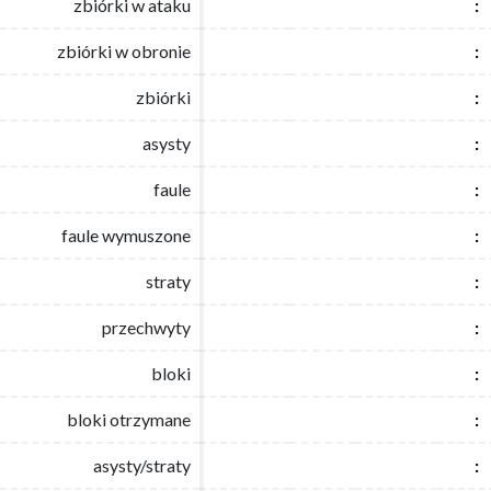
zbiórki w ataku
zbiórki w ataku
:
:
zbiórki w obronie
zbiórki w obronie
:
:
zbiórki
zbiórki
:
:
asysty
asysty
:
:
faule
faule
:
:
faule wymuszone
faule wymuszone
:
:
straty
straty
:
:
przechwyty
przechwyty
:
:
bloki
bloki
:
:
bloki otrzymane
bloki otrzymane
:
:
asysty/straty
asysty/straty
:
: