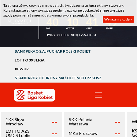
Ta strona używa cookies m.in. w celach: świadczenia usług, reklamy, statystyk.
Korzystając ze strony wyrażasz zgodę na używanie cookie. Jeżeli nie wyrażasz
1KS ŚLĘZA WROCŁAW - LOTTO AZS UMCS LUBLIN
zgody powinieneś zmienić ustawienia swojej przeglądarki.
40
10
41
48
Wyrażam zgodę »
19.09.2026, GODZ. 18:00, TVPSPORT.PL
BANK PEKAO S.A. PUCHAR POLSKI KOBIET
LOTTO 3X3 LIGA
#HWHR
STANDARDY OCHRONY MAŁOLETNICH PZKOSZ
--
--
1KS Ślęza
SKK Polonia
Wi
Wrocław
Warszawa
--
--
KS
LOTTO AZS
MKS Pruszków
Go
UMCS Lublin