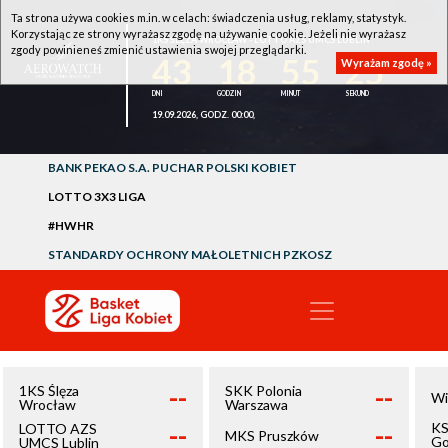
Ta strona używa cookies m.in. w celach: świadczenia usług, reklamy, statystyk.
Korzystając ze strony wyrażasz zgodę na używanie cookie. Jeżeli nie wyrażasz
1KS ŚLĘZA WROCŁAW - LOTTO AZS UMCS LUBLIN
zgody powinieneś zmienić ustawienia swojej przeglądarki.
43
18
55
25
Wyrażam zgodę »
19.09.2026, GODZ. 00:00,
BANK PEKAO S.A. PUCHAR POLSKI KOBIET
LOTTO 3X3 LIGA
#HWHR
STANDARDY OCHRONY MAŁOLETNICH PZKOSZ
--
--
1KS Ślęza
SKK Polonia
Wi
Wrocław
Warszawa
--
--
KS
LOTTO AZS
MKS Pruszków
Go
UMCS Lublin