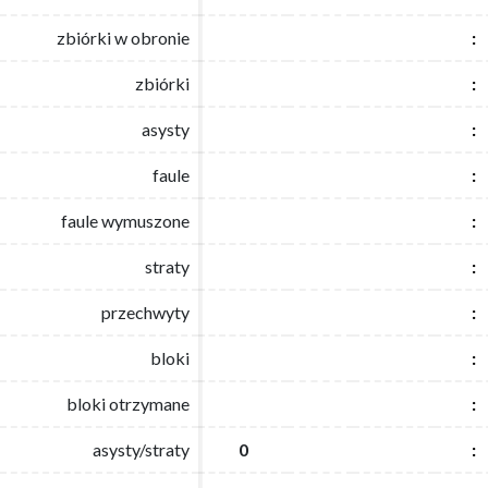
zbiórki w obronie
zbiórki w obronie
:
:
zbiórki
zbiórki
:
:
asysty
asysty
:
:
faule
faule
:
:
faule wymuszone
faule wymuszone
:
:
straty
straty
:
:
przechwyty
przechwyty
:
:
bloki
bloki
:
:
bloki otrzymane
bloki otrzymane
:
:
asysty/straty
asysty/straty
0
0
:
: