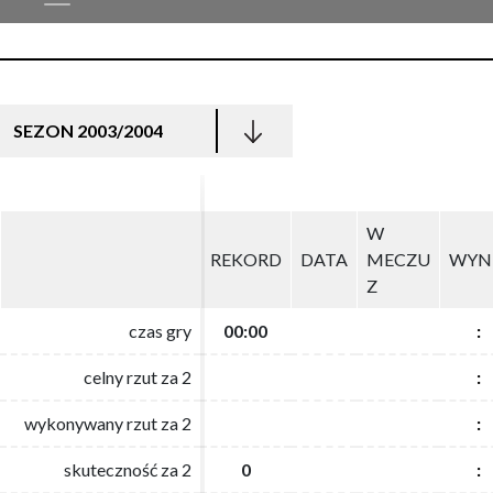
SEZON 2003/2004
W
W
REKORD
REKORD
DATA
DATA
MECZU
MECZU
WYN
WYN
Z
Z
czas gry
czas gry
00:00
00:00
:
:
celny rzut za 2
celny rzut za 2
:
:
wykonywany rzut za 2
wykonywany rzut za 2
:
:
skuteczność za 2
skuteczność za 2
0
0
:
: