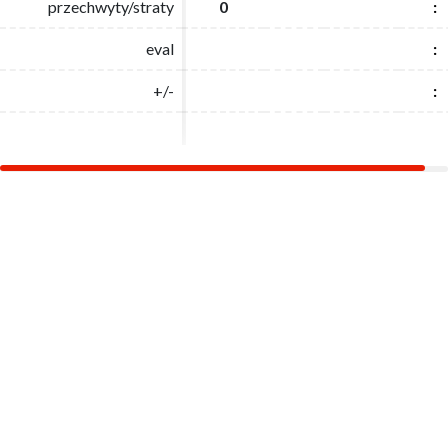
przechwyty/straty
przechwyty/straty
0
0
:
:
eval
eval
:
:
+/-
+/-
:
: