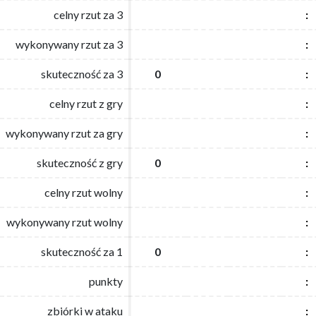
celny rzut za 3
celny rzut za 3
:
:
wykonywany rzut za 3
wykonywany rzut za 3
:
:
skuteczność za 3
skuteczność za 3
0
0
:
:
celny rzut z gry
celny rzut z gry
:
:
wykonywany rzut za gry
wykonywany rzut za gry
:
:
skuteczność z gry
skuteczność z gry
0
0
:
:
celny rzut wolny
celny rzut wolny
:
:
wykonywany rzut wolny
wykonywany rzut wolny
:
:
skuteczność za 1
skuteczność za 1
0
0
:
:
punkty
punkty
:
:
zbiórki w ataku
zbiórki w ataku
:
: