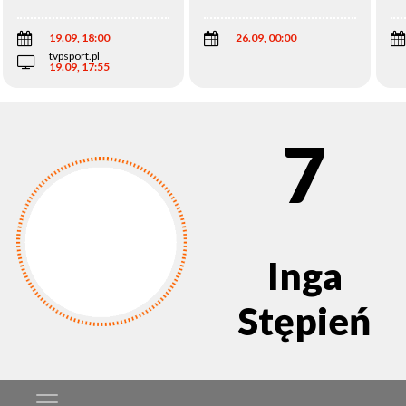
Wi
19.09, 18:00
26.09, 00:00
tvpsport.pl
19.09, 17:55
7
Inga
Stępień