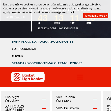
Ta strona używa cookies m.in. w celach: świadczenia usług, reklamy, statystyk.
Korzystając ze strony wyrażasz zgodę na używanie cookie. Jeżeli nie wyrażasz
1KS ŚLĘZA WROCŁAW - LOTTO AZS UMCS LUBLIN
zgody powinieneś zmienić ustawienia swojej przeglądarki.
43
13
11
10
Wyrażam zgodę »
19.09.2026, GODZ. 18:00, TVPSPORT.PL
BANK PEKAO S.A. PUCHAR POLSKI KOBIET
LOTTO 3X3 LIGA
#HWHR
STANDARDY OCHRONY MAŁOLETNICH PZKOSZ
--
--
1KS Ślęza
SKK Polonia
Wi
Wrocław
Warszawa
--
--
KS
LOTTO AZS
MKS Pruszków
Go
UMCS Lublin