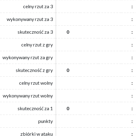
celny rzut za 3
celny rzut za 3
:
:
wykonywany rzut za 3
wykonywany rzut za 3
:
:
skuteczność za 3
skuteczność za 3
0
0
:
:
celny rzut z gry
celny rzut z gry
:
:
wykonywany rzut za gry
wykonywany rzut za gry
:
:
skuteczność z gry
skuteczność z gry
0
0
:
:
celny rzut wolny
celny rzut wolny
:
:
wykonywany rzut wolny
wykonywany rzut wolny
:
:
skuteczność za 1
skuteczność za 1
0
0
:
:
punkty
punkty
:
:
zbiórki w ataku
zbiórki w ataku
:
: