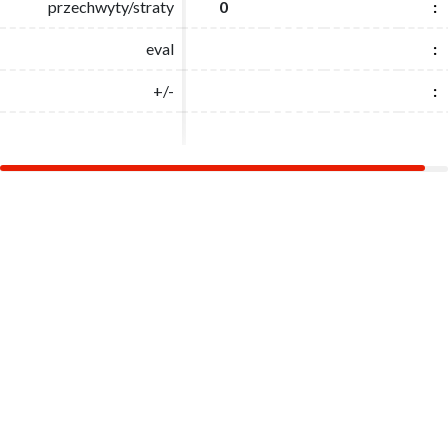
przechwyty/straty
przechwyty/straty
0
0
:
:
eval
eval
:
:
+/-
+/-
:
: