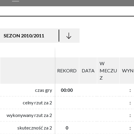
SEZON 2010/2011
W
W
REKORD
REKORD
DATA
DATA
MECZU
MECZU
WYN
WYN
Z
Z
czas gry
czas gry
00:00
00:00
:
:
celny rzut za 2
celny rzut za 2
:
:
wykonywany rzut za 2
wykonywany rzut za 2
:
:
skuteczność za 2
skuteczność za 2
0
0
:
: