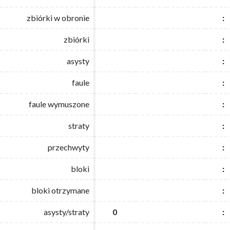
zbiórki w obronie
zbiórki w obronie
:
:
zbiórki
zbiórki
:
:
asysty
asysty
:
:
faule
faule
:
:
faule wymuszone
faule wymuszone
:
:
straty
straty
:
:
przechwyty
przechwyty
:
:
bloki
bloki
:
:
bloki otrzymane
bloki otrzymane
:
:
asysty/straty
asysty/straty
0
0
:
: