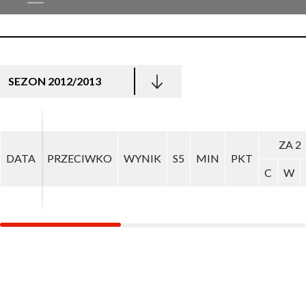
SEZON 2012/2013
ZA 2
ZA 2
DATA
DATA
PRZECIWKO
PRZECIWKO
WYNIK
WYNIK
S5
S5
MIN
MIN
PKT
PKT
C
C
W
W