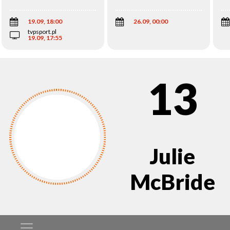
Wi
19.09, 18:00
26.09, 00:00
tvpsport.pl
19.09, 17:55
13
Julie
McBride