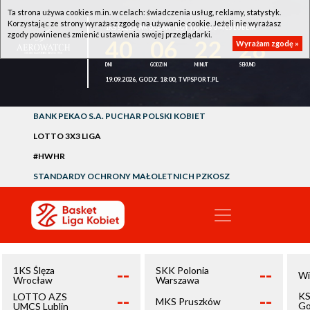
Ta strona używa cookies m.in. w celach: świadczenia usług, reklamy, statystyk.
Korzystając ze strony wyrażasz zgodę na używanie cookie. Jeżeli nie wyrażasz
1KS ŚLĘZA WROCŁAW - LOTTO AZS UMCS LUBLIN
zgody powinieneś zmienić ustawienia swojej przeglądarki.
40
06
22
27
Wyrażam zgodę »
19.09.2026, GODZ. 18:00, TVPSPORT.PL
BANK PEKAO S.A. PUCHAR POLSKI KOBIET
LOTTO 3X3 LIGA
#HWHR
STANDARDY OCHRONY MAŁOLETNICH PZKOSZ
--
--
1KS Ślęza
SKK Polonia
Wi
Wrocław
Warszawa
--
--
KS
LOTTO AZS
MKS Pruszków
Go
UMCS Lublin