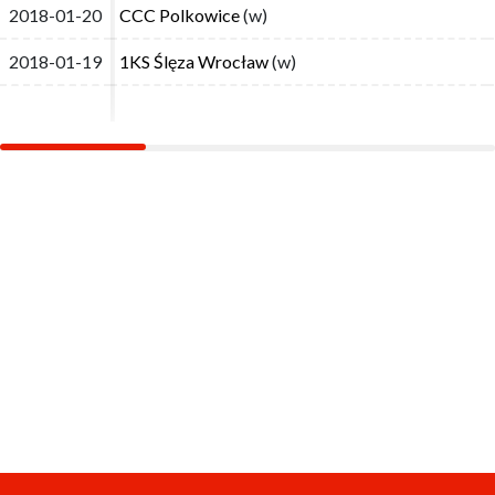
2018-01-20
2018-01-20
CCC Polkowice
CCC Polkowice
(w)
(w)
2018-01-19
2018-01-19
1KS Ślęza Wrocław
1KS Ślęza Wrocław
(w)
(w)