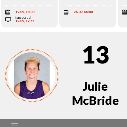
Wi
19.09, 18:00
26.09, 00:00
tvpsport.pl
19.09, 17:55
13
Julie
McBride