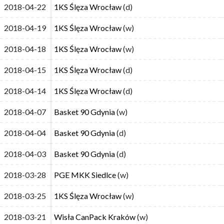
2018-04-22
2018-04-22
1KS Ślęza Wrocław
1KS Ślęza Wrocław
(d)
(d)
2018-04-19
2018-04-19
1KS Ślęza Wrocław
1KS Ślęza Wrocław
(w)
(w)
2018-04-18
2018-04-18
1KS Ślęza Wrocław
1KS Ślęza Wrocław
(w)
(w)
2018-04-15
2018-04-15
1KS Ślęza Wrocław
1KS Ślęza Wrocław
(d)
(d)
2018-04-14
2018-04-14
1KS Ślęza Wrocław
1KS Ślęza Wrocław
(d)
(d)
2018-04-07
2018-04-07
Basket 90 Gdynia
Basket 90 Gdynia
(w)
(w)
2018-04-04
2018-04-04
Basket 90 Gdynia
Basket 90 Gdynia
(d)
(d)
2018-04-03
2018-04-03
Basket 90 Gdynia
Basket 90 Gdynia
(d)
(d)
2018-03-28
2018-03-28
PGE MKK Siedlce
PGE MKK Siedlce
(w)
(w)
2018-03-25
2018-03-25
1KS Ślęza Wrocław
1KS Ślęza Wrocław
(w)
(w)
2018-03-21
2018-03-21
Wisła CanPack Kraków
Wisła CanPack Kraków
(w)
(w)