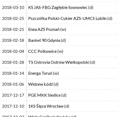
2018-03-10
2018-03-10
KS JAS-FBG Zagłębie Sosnowiec
KS JAS-FBG Zagłębie Sosnowiec
(d)
(d)
2018-02-25
2018-02-25
Pszczółka Polski-Cukier AZS-UMCS Lublin
Pszczółka Polski-Cukier AZS-UMCS Lublin
(d)
(d)
2018-02-21
2018-02-21
Enea AZS Poznań
Enea AZS Poznań
(w)
(w)
2018-02-18
2018-02-18
Basket 90 Gdynia
Basket 90 Gdynia
(d)
(d)
2018-02-04
2018-02-04
CCC Polkowice
CCC Polkowice
(w)
(w)
2018-01-28
2018-01-28
TS Ostrovia Ostrów Wielkopolski
TS Ostrovia Ostrów Wielkopolski
(d)
(d)
2018-01-14
2018-01-14
Energa Toruń
Energa Toruń
(w)
(w)
2018-01-06
2018-01-06
Widzew Łódź
Widzew Łódź
(d)
(d)
2017-12-17
2017-12-17
PGE MKK Siedlce
PGE MKK Siedlce
(d)
(d)
2017-12-10
2017-12-10
1KS Ślęza Wrocław
1KS Ślęza Wrocław
(d)
(d)
2017-12-03
2017-12-03
Wisła CanPack Kraków
Wisła CanPack Kraków
(d)
(d)