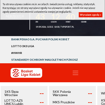
Ta strona używa cookies m.in. w celach: świadczenia usług, reklamy, statystyk.
Korzystając ze strony wyrażasz zgodę na używanie cookie. Jeżeli nie wyrażasz
1KS ŚLĘZA WROCŁAW - LOTTO AZS UMCS LUBLIN
zgody powinieneś zmienić ustawienia swojej przeglądarki.
43
12
40
11
Wyrażam zgodę »
19.09.2026, GODZ. 18:00, TVPSPORT.PL
BANK PEKAO S.A. PUCHAR POLSKI KOBIET
LOTTO 3X3 LIGA
#HWHR
STANDARDY OCHRONY MAŁOLETNICH PZKOSZ
--
--
1KS Ślęza
SKK Polonia
Wi
Wrocław
Warszawa
--
--
KS
LOTTO AZS
MKS Pruszków
Go
UMCS Lublin