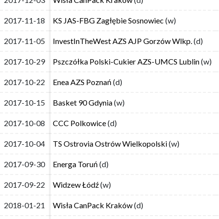
2017-11-18
2017-11-18
KS JAS-FBG Zagłębie Sosnowiec
KS JAS-FBG Zagłębie Sosnowiec
(w)
(w)
2017-11-05
2017-11-05
InvestInTheWest AZS AJP Gorzów Wlkp.
InvestInTheWest AZS AJP Gorzów Wlkp.
(d)
(d)
2017-10-29
2017-10-29
Pszczółka Polski-Cukier AZS-UMCS Lublin
Pszczółka Polski-Cukier AZS-UMCS Lublin
(w)
(w)
2017-10-22
2017-10-22
Enea AZS Poznań
Enea AZS Poznań
(d)
(d)
2017-10-15
2017-10-15
Basket 90 Gdynia
Basket 90 Gdynia
(w)
(w)
2017-10-08
2017-10-08
CCC Polkowice
CCC Polkowice
(d)
(d)
2017-10-04
2017-10-04
TS Ostrovia Ostrów Wielkopolski
TS Ostrovia Ostrów Wielkopolski
(w)
(w)
2017-09-30
2017-09-30
Energa Toruń
Energa Toruń
(d)
(d)
2017-09-22
2017-09-22
Widzew Łódź
Widzew Łódź
(w)
(w)
2018-01-21
2018-01-21
Wisła CanPack Kraków
Wisła CanPack Kraków
(d)
(d)