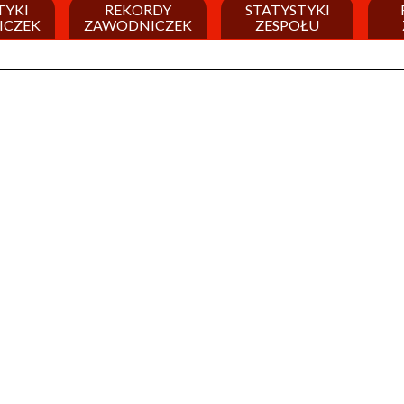
TYKI
REKORDY
STATYSTYKI
ICZEK
ZAWODNICZEK
ZESPOŁU