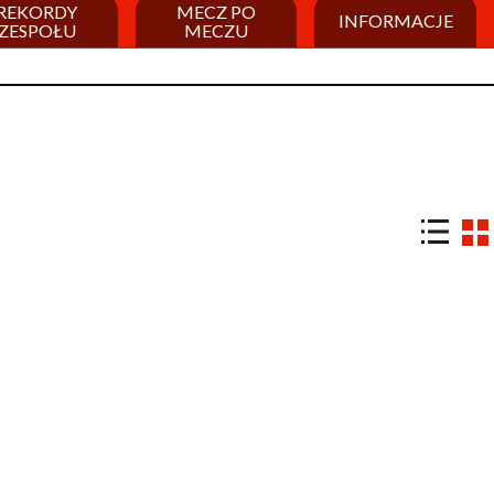
REKORDY
MECZ PO
INFORMACJE
ZESPOŁU
MECZU