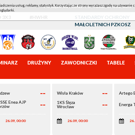
iadczenia usług, reklamy, statystyk. Korzystając ze strony wyrażasz zgodę na używanie c
1KS ŚLĘZA WROCŁAW - LOTTO AZS UMCS LUBLIN
eglądarki.
 3X3
#HWHR
STANDARDY OCHRONY
MAŁOLETNICH PZKOSZ
MINARZ
DRUŻYNY
ZAWODNICZKI
TABELE
--
--
dzew
Wisła Kraków
Artego 
--
--
SSE Enea AJP
1KS Ślęza
Energa 
rzów
Wrocław
elkopolski
26.09, 00:00
26.09, 00:00
26.