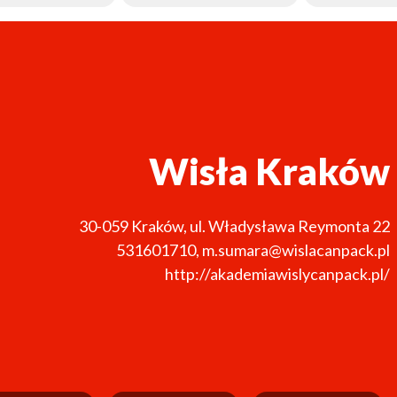
Wisła Kraków
30-059
Kraków
,
ul. Władysława Reymonta 22
531601710
,
m.sumara@wislacanpack.pl
http://akademiawislycanpack.pl/