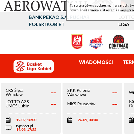
Ta strona używa cookies m.in. w celach: św
powinieneś zmienić ustawienia swojej prz
BANK PEKAO S.A. PUCHAR
LOTTO
POLSKI KOBIET
LIGA
WIADOMOŚCI
TER
--
--
1KS Ślęza
SKK Polonia
Wi
Wrocław
Warszawa
--
--
KS
LOTTO AZS
MKS Pruszków
Go
UMCS Lublin
Wi
19.09, 18:00
26.09, 00:00
tvpsport.pl
19.09, 17:55