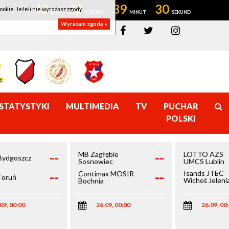
43
22
39
30
ookie. Jeżeli nie wyrażasz zgody
Wyrażam zgodę »
STATYSTYKI
MULTIMEDIA
TV
PUCHAR
POLSKI
--
--
MB Zagłębie
LOTTO AZS
Bydgoszcz
Sosnowiec
UMCS Lublin
--
--
Isands JTEC
Contimax MOSIR
Toruń
Wichoś Jeleni
Bochnia
Góra
09, 00:00
26.09, 00:00
26.09, 00