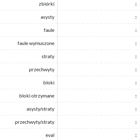
zbiórki
zbiórki
:
:
asysty
asysty
:
:
faule
faule
:
:
faule wymuszone
faule wymuszone
:
:
straty
straty
:
:
przechwyty
przechwyty
:
:
bloki
bloki
:
:
bloki otrzymane
bloki otrzymane
:
:
asysty/straty
asysty/straty
:
:
przechwyty/straty
przechwyty/straty
:
:
eval
eval
:
: