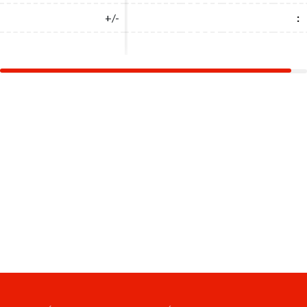
+/-
+/-
:
: