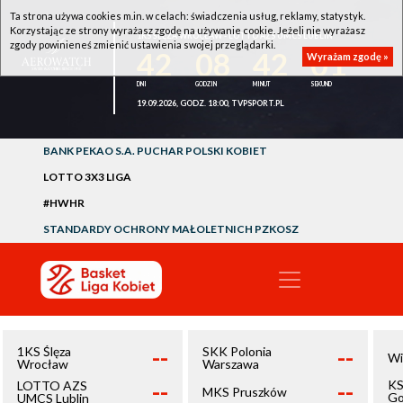
Ta strona używa cookies m.in. w celach: świadczenia usług, reklamy, statystyk.
Korzystając ze strony wyrażasz zgodę na używanie cookie. Jeżeli nie wyrażasz
1KS ŚLĘZA WROCŁAW - LOTTO AZS UMCS LUBLIN
zgody powinieneś zmienić ustawienia swojej przeglądarki.
42
08
42
01
Wyrażam zgodę »
19.09.2026, GODZ. 18:00, TVPSPORT.PL
BANK PEKAO S.A. PUCHAR POLSKI KOBIET
LOTTO 3X3 LIGA
#HWHR
STANDARDY OCHRONY MAŁOLETNICH PZKOSZ
--
--
1KS Ślęza
SKK Polonia
Wi
Wrocław
Warszawa
--
--
KS
LOTTO AZS
MKS Pruszków
Go
UMCS Lublin