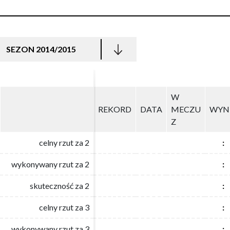
SEZON 2014/2015
W
W
REKORD
REKORD
DATA
DATA
MECZU
MECZU
WYN
WYN
Z
Z
celny rzut za 2
celny rzut za 2
:
:
wykonywany rzut za 2
wykonywany rzut za 2
:
:
skuteczność za 2
skuteczność za 2
:
:
celny rzut za 3
celny rzut za 3
:
:
wykonywany rzut za 3
wykonywany rzut za 3
:
: