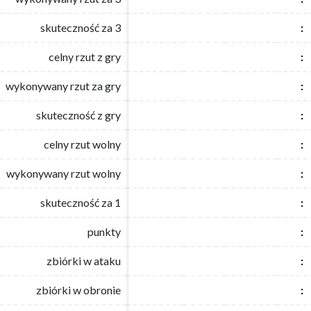
skuteczność za 3
skuteczność za 3
:
:
celny rzut z gry
celny rzut z gry
:
:
wykonywany rzut za gry
wykonywany rzut za gry
:
:
skuteczność z gry
skuteczność z gry
:
:
celny rzut wolny
celny rzut wolny
:
:
wykonywany rzut wolny
wykonywany rzut wolny
:
:
skuteczność za 1
skuteczność za 1
:
:
punkty
punkty
:
:
zbiórki w ataku
zbiórki w ataku
:
:
zbiórki w obronie
zbiórki w obronie
:
: