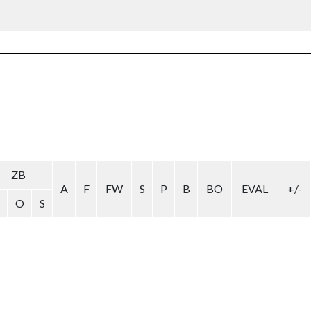
ZB
A
F
FW
S
P
B
BO
EVAL
+/-
O
S