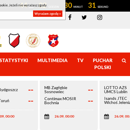
44
02
30
31
ookie. Jeżeli nie wyrażasz zgody
Wyrażam zgodę »
STATYSTYKI
MULTIMEDIA
TV
PUCHAR
POLSKI
--
--
MB Zagłębie
LOTTO AZS
Bydgoszcz
Sosnowiec
UMCS Lublin
--
--
Isands JTEC
Contimax MOSIR
Toruń
Wichoś Jeleni
Bochnia
Góra
09, 00:00
26.09, 00:00
26.09, 00