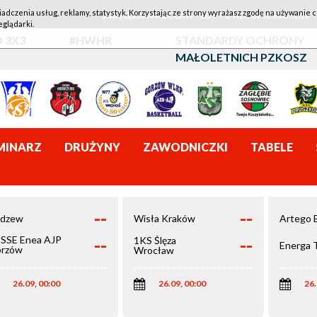
iadczenia usług, reklamy, statystyk. Korzystając ze strony wyrażasz zgodę na używanie c
1KS ŚLĘZA WROCŁAW - LOTTO AZS UMCS LUBLIN
eglądarki.
 3X3
#HWHR
STANDARDY OCHRONY
MAŁOLETNICH PZKOSZ
MINARZ
DRUŻYNY
ZAWODNICZKI
TABELE
--
--
dzew
Wisła Kraków
Artego 
--
--
SSE Enea AJP
1KS Ślęza
Energa 
rzów
Wrocław
elkopolski
26.09, 00:00
26.09, 00:00
26.