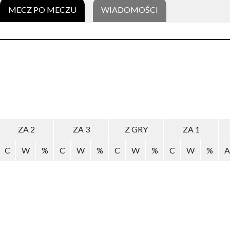
MECZ PO MECZU
WIADOMOŚCI
ZA 2
ZA 3
Z GRY
ZA 1
C
W
%
C
W
%
C
W
%
C
W
%
A