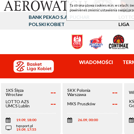
Ta strona używa cookies m.in. w celach: św
powinieneś zmienić ustawienia swojej prz
BANK PEKAO S.A. PUCHAR
LOTTO
POLSKI KOBIET
LIGA
WIADOMOŚCI
TER
--
--
1KS Ślęza
SKK Polonia
Wi
Wrocław
Warszawa
--
--
KS
LOTTO AZS
MKS Pruszków
Go
UMCS Lublin
Wi
19.09, 18:00
26.09, 00:00
tvpsport.pl
19.09, 17:55