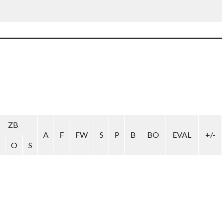
ZB
A
F
FW
S
P
B
BO
EVAL
+/-
O
S