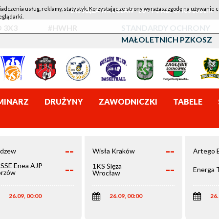
iadczenia usług, reklamy, statystyk. Korzystając ze strony wyrażasz zgodę na używanie c
1KS ŚLĘZA WROCŁAW - LOTTO AZS UMCS LUBLIN
eglądarki.
 3X3
#HWHR
STANDARDY OCHRONY
MAŁOLETNICH PZKOSZ
MINARZ
DRUŻYNY
ZAWODNICZKI
TABELE
--
--
dzew
Wisła Kraków
Artego 
--
--
SSE Enea AJP
1KS Ślęza
Energa 
rzów
Wrocław
elkopolski
26.09, 00:00
26.09, 00:00
26.