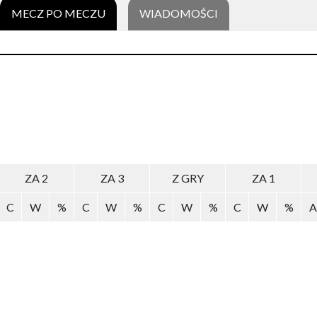
MECZ PO MECZU
WIADOMOŚCI
ZA 2
ZA 3
Z GRY
ZA 1
C
W
%
C
W
%
C
W
%
C
W
%
A