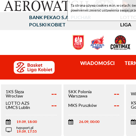
Ta strona używa cookies m.in. w celach: św
powinieneś zmienić ustawienia swojej prz
BANK PEKAO S.A. PUCHAR
LOTTO
POLSKI KOBIET
LIGA
WIADOMOŚCI
TER
--
--
1KS Ślęza
SKK Polonia
Wi
Wrocław
Warszawa
--
--
KS
LOTTO AZS
MKS Pruszków
Go
UMCS Lublin
Wi
19.09, 18:00
26.09, 00:00
tvpsport.pl
19.09, 17:55