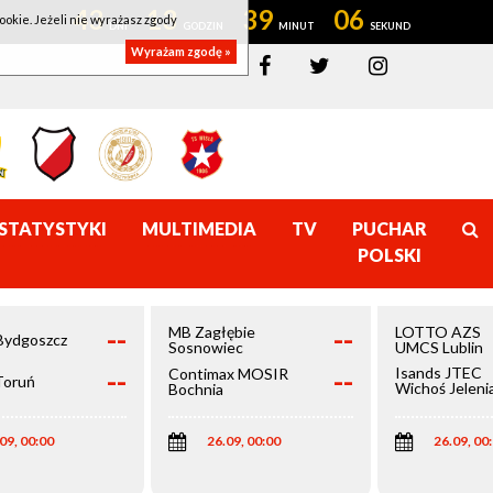
43
13
39
06
ookie. Jeżeli nie wyrażasz zgody
Wyrażam zgodę »
STATYSTYKI
MULTIMEDIA
TV
PUCHAR
POLSKI
--
--
MB Zagłębie
LOTTO AZS
Bydgoszcz
Sosnowiec
UMCS Lublin
--
--
Isands JTEC
Contimax MOSIR
Toruń
Wichoś Jeleni
Bochnia
Góra
09, 00:00
26.09, 00:00
26.09, 00