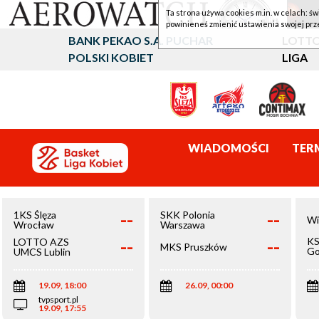
Ta strona używa cookies m.in. w celach: św
powinieneś zmienić ustawienia swojej prz
BANK PEKAO S.A. PUCHAR
LOTTO
POLSKI KOBIET
LIGA
WIADOMOŚCI
TER
--
--
1KS Ślęza
SKK Polonia
Wi
Wrocław
Warszawa
--
--
KS
LOTTO AZS
MKS Pruszków
Go
UMCS Lublin
Wi
19.09, 18:00
26.09, 00:00
tvpsport.pl
19.09, 17:55