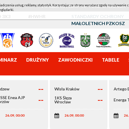
iadczenia usług, reklamy, statystyk. Korzystając ze strony wyrażasz zgodę na używanie c
1KS ŚLĘZA WROCŁAW - LOTTO AZS UMCS LUBLIN
eglądarki.
 3X3
#HWHR
STANDARDY OCHRONY
MAŁOLETNICH PZKOSZ
MINARZ
DRUŻYNY
ZAWODNICZKI
TABELE
--
--
dzew
Wisła Kraków
Artego 
--
--
SSE Enea AJP
1KS Ślęza
Energa 
rzów
Wrocław
elkopolski
26.09, 00:00
26.09, 00:00
26.