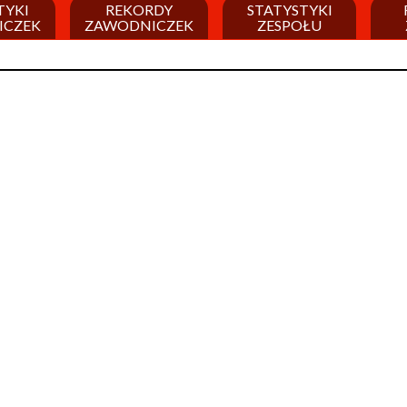
TYKI
REKORDY
STATYSTYKI
ICZEK
ZAWODNICZEK
ZESPOŁU