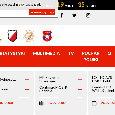
43
23
19
35
ookie. Jeżeli nie wyrażasz zgody
Wyrażam zgodę »
STATYSTYKI
MULTIMEDIA
TV
PUCHAR
POLSKI
--
--
MB Zagłębie
LOTTO AZS
Bydgoszcz
Sosnowiec
UMCS Lublin
--
--
Isands JTEC
Contimax MOSIR
Toruń
Wichoś Jeleni
Bochnia
Góra
09, 00:00
26.09, 00:00
26.09, 00