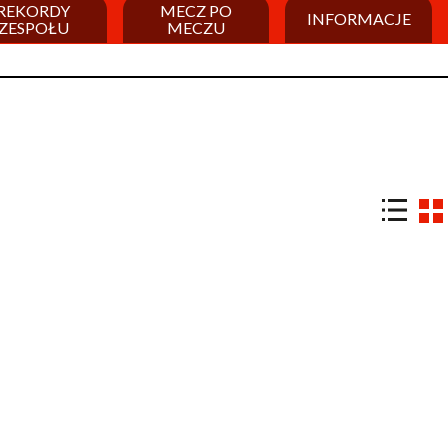
REKORDY
MECZ PO
INFORMACJE
ZESPOŁU
MECZU