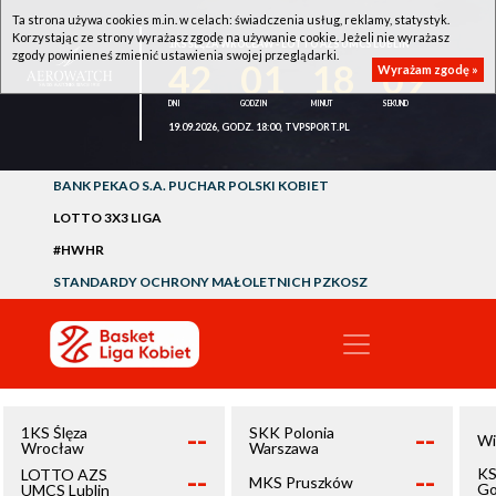
Ta strona używa cookies m.in. w celach: świadczenia usług, reklamy, statystyk.
Korzystając ze strony wyrażasz zgodę na używanie cookie. Jeżeli nie wyrażasz
1KS ŚLĘZA WROCŁAW - LOTTO AZS UMCS LUBLIN
zgody powinieneś zmienić ustawienia swojej przeglądarki.
42
01
18
09
Wyrażam zgodę »
19.09.2026, GODZ. 18:00, TVPSPORT.PL
BANK PEKAO S.A. PUCHAR POLSKI KOBIET
LOTTO 3X3 LIGA
#HWHR
STANDARDY OCHRONY MAŁOLETNICH PZKOSZ
--
--
1KS Ślęza
SKK Polonia
Wi
Wrocław
Warszawa
--
--
KS
LOTTO AZS
MKS Pruszków
Go
UMCS Lublin