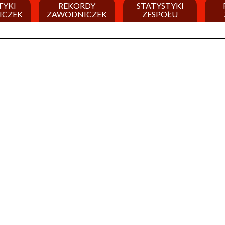
TYKI
REKORDY
STATYSTYKI
ICZEK
ZAWODNICZEK
ZESPOŁU