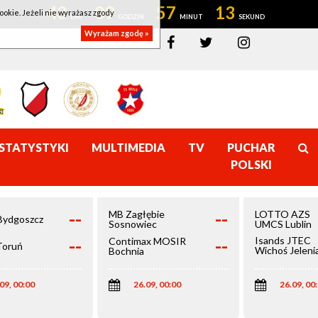
43
09
57
13
ookie. Jeżeli nie wyrażasz zgody
Wyrażam zgodę »
STATYSTYKI
MULTIMEDIA
TV
PUCHAR
POLSKI
--
--
MB Zagłębie
LOTTO AZS
Bydgoszcz
Sosnowiec
UMCS Lublin
--
--
Isands JTEC
Contimax MOSIR
Toruń
Wichoś Jeleni
Bochnia
Góra
09, 00:00
26.09, 00:00
26.09, 00