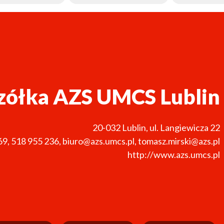
zółka AZS UMCS Lublin
20-032
Lublin
,
ul. Langiewicza 22
69, 518 955 236
,
biuro@azs.umcs.pl, tomasz.mirski@azs.pl
http://www.azs.umcs.pl