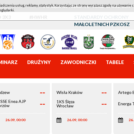
iadczenia usług, reklamy, statystyk. Korzystając ze strony wyrażasz zgodę na używanie c
1KS ŚLĘZA WROCŁAW - LOTTO AZS UMCS LUBLIN
eglądarki.
 3X3
#HWHR
STANDARDY OCHRONY
MAŁOLETNICH PZKOSZ
MINARZ
DRUŻYNY
ZAWODNICZKI
TABELE
--
--
dzew
Wisła Kraków
Artego 
--
--
SSE Enea AJP
1KS Ślęza
Energa 
rzów
Wrocław
elkopolski
26.09, 00:00
26.09, 00:00
26.