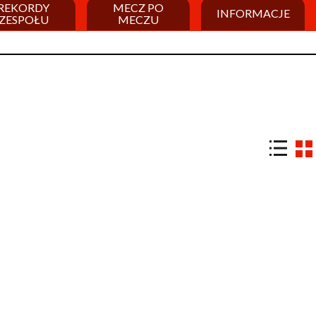
REKORDY
MECZ PO
INFORMACJE
ZESPOŁU
MECZU