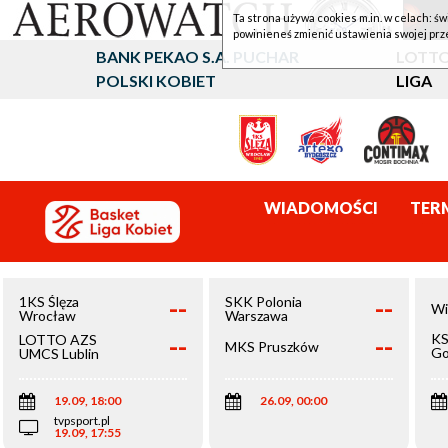
Ta strona używa cookies m.in. w celach: św
powinieneś zmienić ustawienia swojej prz
BANK PEKAO S.A. PUCHAR
LOTTO
POLSKI KOBIET
LIGA
WIADOMOŚCI
TER
--
--
1KS Ślęza
SKK Polonia
Wi
Wrocław
Warszawa
--
--
KS
LOTTO AZS
MKS Pruszków
Go
UMCS Lublin
Wi
19.09, 18:00
26.09, 00:00
tvpsport.pl
19.09, 17:55