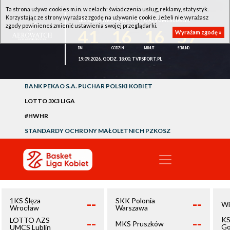
Ta strona używa cookies m.in. w celach: świadczenia usług, reklamy, statystyk.
Korzystając ze strony wyrażasz zgodę na używanie cookie. Jeżeli nie wyrażasz
1KS ŚLĘZA WROCŁAW - LOTTO AZS UMCS LUBLIN
zgody powinieneś zmienić ustawienia swojej przeglądarki.
41
16
16
57
Wyrażam zgodę »
19.09.2026, GODZ. 18:00, TVPSPORT.PL
BANK PEKAO S.A. PUCHAR POLSKI KOBIET
LOTTO 3X3 LIGA
#HWHR
STANDARDY OCHRONY MAŁOLETNICH PZKOSZ
--
--
1KS Ślęza
SKK Polonia
Wi
Wrocław
Warszawa
--
--
KS
LOTTO AZS
MKS Pruszków
Go
UMCS Lublin