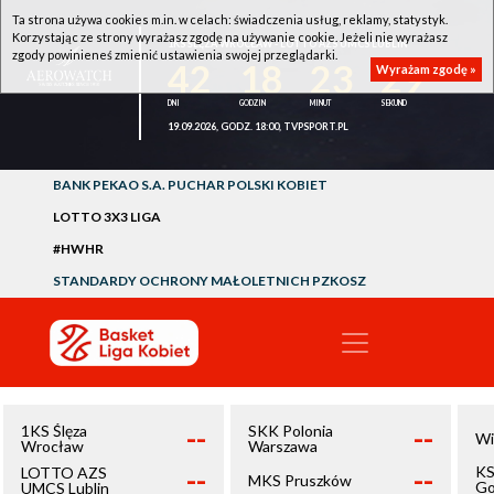
Ta strona używa cookies m.in. w celach: świadczenia usług, reklamy, statystyk.
Korzystając ze strony wyrażasz zgodę na używanie cookie. Jeżeli nie wyrażasz
1KS ŚLĘZA WROCŁAW - LOTTO AZS UMCS LUBLIN
zgody powinieneś zmienić ustawienia swojej przeglądarki.
42
18
23
29
Wyrażam zgodę »
19.09.2026, GODZ. 18:00, TVPSPORT.PL
BANK PEKAO S.A. PUCHAR POLSKI KOBIET
LOTTO 3X3 LIGA
#HWHR
STANDARDY OCHRONY MAŁOLETNICH PZKOSZ
--
--
1KS Ślęza
SKK Polonia
Wi
Wrocław
Warszawa
--
--
KS
LOTTO AZS
MKS Pruszków
Go
UMCS Lublin