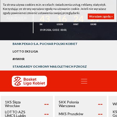
Ta strona używa cookies m.in. w celach: świadczenia usług, reklamy, statystyk.
Korzystając ze strony wyrażasz zgodę na używanie cookie. Jeżeli nie wyrażasz
1KS ŚLĘZA WROCŁAW - LOTTO AZS UMCS LUBLIN
zgody powinieneś zmienić ustawienia swojej przeglądarki.
43
16
24
27
Wyrażam zgodę »
19.09.2026, GODZ. 00:00,
BANK PEKAO S.A. PUCHAR POLSKI KOBIET
LOTTO 3X3 LIGA
#HWHR
STANDARDY OCHRONY MAŁOLETNICH PZKOSZ
--
--
1KS Ślęza
SKK Polonia
Wi
Wrocław
Warszawa
--
--
KS
LOTTO AZS
MKS Pruszków
Go
UMCS Lublin