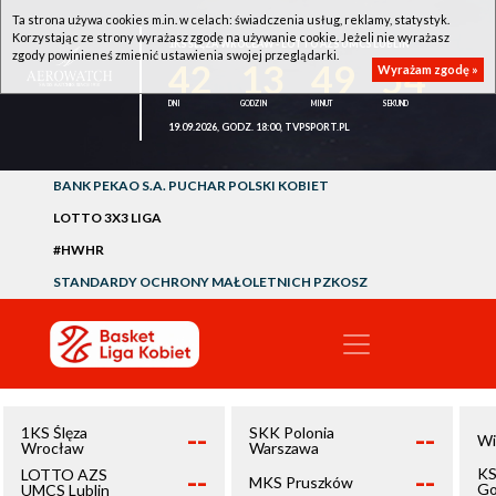
Ta strona używa cookies m.in. w celach: świadczenia usług, reklamy, statystyk.
Korzystając ze strony wyrażasz zgodę na używanie cookie. Jeżeli nie wyrażasz
1KS ŚLĘZA WROCŁAW - LOTTO AZS UMCS LUBLIN
zgody powinieneś zmienić ustawienia swojej przeglądarki.
42
13
49
54
Wyrażam zgodę »
19.09.2026, GODZ. 18:00, TVPSPORT.PL
BANK PEKAO S.A. PUCHAR POLSKI KOBIET
LOTTO 3X3 LIGA
#HWHR
STANDARDY OCHRONY MAŁOLETNICH PZKOSZ
--
--
1KS Ślęza
SKK Polonia
Wi
Wrocław
Warszawa
--
--
KS
LOTTO AZS
MKS Pruszków
Go
UMCS Lublin