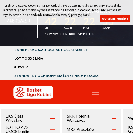
Ta strona używa cookies m.in. w celach: świadczenia usług, reklamy, statystyk.
Korzystając ze strony wyrażasz zgodę na używanie cookie. Jeżeli nie wyrażasz
1KS ŚLĘZA WROCŁAW - LOTTO AZS UMCS LUBLIN
zgody powinieneś zmienić ustawienia swojej przeglądarki.
42
22
22
55
Wyrażam zgodę »
19.09.2026, GODZ. 18:00, TVPSPORT.PL
BANK PEKAO S.A. PUCHAR POLSKI KOBIET
LOTTO 3X3 LIGA
#HWHR
STANDARDY OCHRONY MAŁOLETNICH PZKOSZ
--
--
1KS Ślęza
SKK Polonia
Wi
Wrocław
Warszawa
--
--
KS
LOTTO AZS
MKS Pruszków
Go
UMCS Lublin