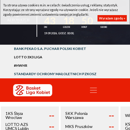
Ta strona używa cookies m.in. w celach: świadczenia usług, reklamy, statystyk.
Korzystając ze strony wyrażasz zgodę na używanie cookie. Jeżeli nie wyrażasz
1KS ŚLĘZA WROCŁAW - LOTTO AZS UMCS LUBLIN
zgody powinieneś zmienić ustawienia swojej przeglądarki.
43
18
50
41
Wyrażam zgodę »
19.09.2026, GODZ. 00:00,
BANK PEKAO S.A. PUCHAR POLSKI KOBIET
LOTTO 3X3 LIGA
#HWHR
STANDARDY OCHRONY MAŁOLETNICH PZKOSZ
--
--
1KS Ślęza
SKK Polonia
Wi
Wrocław
Warszawa
--
--
KS
LOTTO AZS
MKS Pruszków
Go
UMCS Lublin