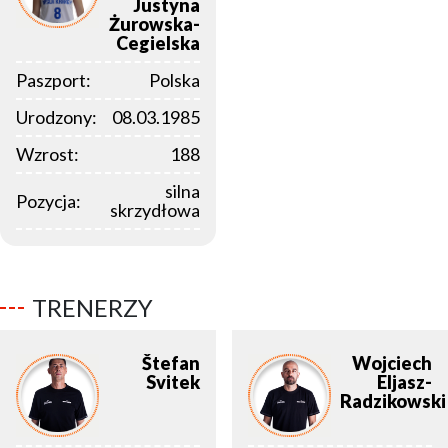
Justyna
Żurowska-
Cegielska
Paszport:
Polska
Urodzony:
08.03.1985
Wzrost:
188
silna
Pozycja:
skrzydłowa
TRENERZY
Štefan
Wojciech
Svitek
Eljasz-
Radzikowski