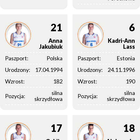
21
6
Anna
Kadri-Ann
Jakubiuk
Lass
Paszport:
Polska
Paszport:
Estonia
Urodzony:
17.04.1994
Urodzony:
24.11.1996
Wzrost:
182
Wzrost:
190
silna
silna
Pozycja:
Pozycja:
skrzydłowa
skrzydłowa
17
18