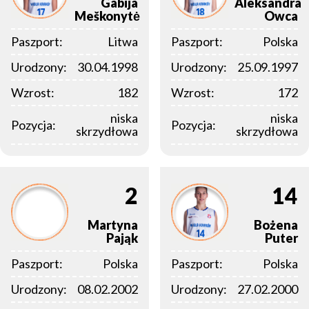
Gabija
Aleksandra
Meškonytė
Owca
Paszport:
Litwa
Paszport:
Polska
Urodzony:
30.04.1998
Urodzony:
25.09.1997
Wzrost:
182
Wzrost:
172
niska
niska
Pozycja:
Pozycja:
skrzydłowa
skrzydłowa
2
14
Martyna
Bożena
Pająk
Puter
Paszport:
Polska
Paszport:
Polska
Urodzony:
08.02.2002
Urodzony:
27.02.2000