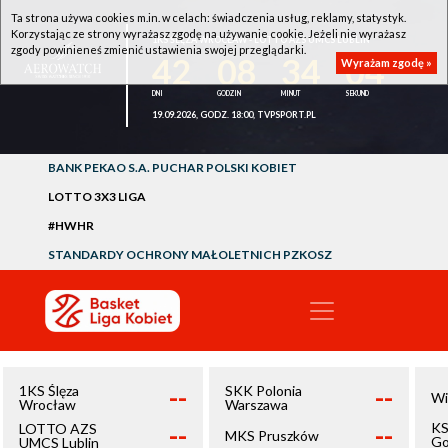
Ta strona używa cookies m.in. w celach: świadczenia usług, reklamy, statystyk.
Korzystając ze strony wyrażasz zgodę na używanie cookie. Jeżeli nie wyrażasz
1KS ŚLĘZA WROCŁAW - LOTTO AZS UMCS LUBLIN
zgody powinieneś zmienić ustawienia swojej przeglądarki.
42
08
34
03
Wyrażam zgodę »
19.09.2026, GODZ. 18:00, TVPSPORT.PL
BANK PEKAO S.A. PUCHAR POLSKI KOBIET
LOTTO 3X3 LIGA
#HWHR
STANDARDY OCHRONY MAŁOLETNICH PZKOSZ
--
--
1KS Ślęza
SKK Polonia
Wi
Wrocław
Warszawa
--
--
KS
LOTTO AZS
MKS Pruszków
Go
UMCS Lublin