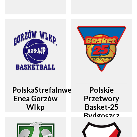
PolskaStrefaInwestycji
Polskie
Enea Gorzów
Przetwory
Wlkp
Basket-25
Bydgoszcz