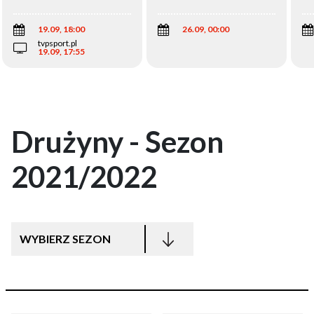
Wi
19.09, 18:00
26.09, 00:00
tvpsport.pl
19.09, 17:55
Drużyny - Sezon
2021/2022
WYBIERZ SEZON