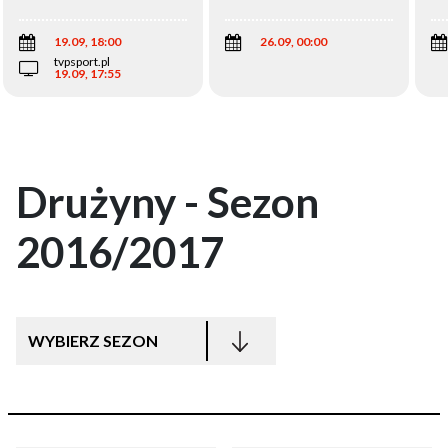
Wi
19.09, 18:00
26.09, 00:00
tvpsport.pl
19.09, 17:55
Drużyny - Sezon
2016/2017
WYBIERZ SEZON