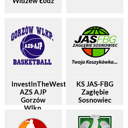
Widzew Łódź
InvestInTheWest
KS JAS-FBG
AZS AJP
Zagłębie
Gorzów
Sosnowiec
Wlkp.