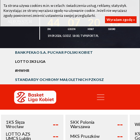
Ta strona używa cookies m.in. w celach: świadczenia usług, reklamy, statystyk.
Korzystając ze strony wyrażasz zgodę na używanie cookie. Jeżeli nie wyrażasz
1KS ŚLĘZA WROCŁAW - LOTTO AZS UMCS LUBLIN
zgody powinieneś zmienić ustawienia swojej przeglądarki.
44
07
20
13
Wyrażam zgodę »
19.09.2026, GODZ. 18:00, TVPSPORT.PL
BANK PEKAO S.A. PUCHAR POLSKI KOBIET
LOTTO 3X3 LIGA
#HWHR
STANDARDY OCHRONY MAŁOLETNICH PZKOSZ
--
--
1KS Ślęza
SKK Polonia
Wi
Wrocław
Warszawa
--
--
KS
LOTTO AZS
MKS Pruszków
Go
UMCS Lublin