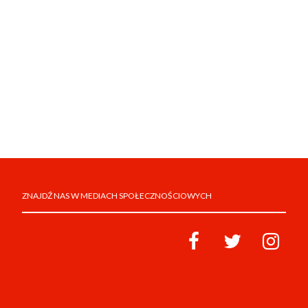
ZNAJDŹ NAS W MEDIACH SPOŁECZNOŚCIOWYCH