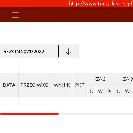
http://www.tecza.leszno.pl
SEZON 2021/2022
ZA 2
ZA 2
ZA 3
ZA 3
DATA
DATA
PRZECIWKO
PRZECIWKO
WYNIK
WYNIK
PKT
PKT
C
C
W
W
%
%
C
C
W
W