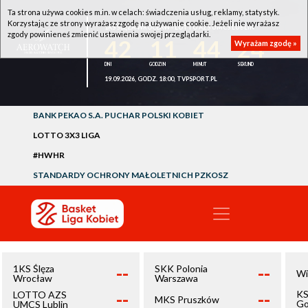
Ta strona używa cookies m.in. w celach: świadczenia usług, reklamy, statystyk.
Korzystając ze strony wyrażasz zgodę na używanie cookie. Jeżeli nie wyrażasz
1KS ŚLĘZA WROCŁAW - LOTTO AZS UMCS LUBLIN
zgody powinieneś zmienić ustawienia swojej przeglądarki.
42
11
44
24
Wyrażam zgodę »
19.09.2026, GODZ. 18:00, TVPSPORT.PL
BANK PEKAO S.A. PUCHAR POLSKI KOBIET
LOTTO 3X3 LIGA
#HWHR
STANDARDY OCHRONY MAŁOLETNICH PZKOSZ
--
--
1KS Ślęza
SKK Polonia
Wi
Wrocław
Warszawa
--
--
KS
LOTTO AZS
MKS Pruszków
Go
UMCS Lublin