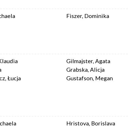
chaela
Fiszer, Dominika
Klaudia
Gilmajster, Agata
a
Grabska, Alicja
z, Łucja
Gustafson, Megan
chaela
Hristova, Borislava