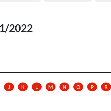
21/2022
J
K
L
M
N
O
P
R