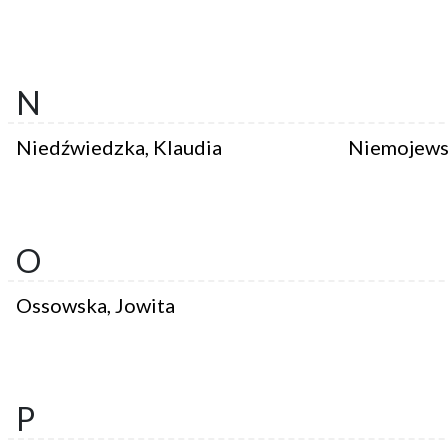
N
Niedźwiedzka, Klaudia
Niemojewsk
O
Ossowska, Jowita
P