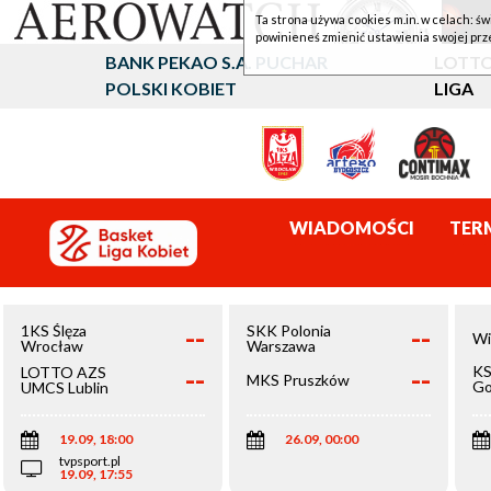
Ta strona używa cookies m.in. w celach: św
powinieneś zmienić ustawienia swojej prz
BANK PEKAO S.A. PUCHAR
LOTTO
POLSKI KOBIET
LIGA
WIADOMOŚCI
TER
--
--
1KS Ślęza
SKK Polonia
Wi
Wrocław
Warszawa
--
--
KS
LOTTO AZS
MKS Pruszków
Go
UMCS Lublin
Wi
19.09, 18:00
26.09, 00:00
tvpsport.pl
19.09, 17:55