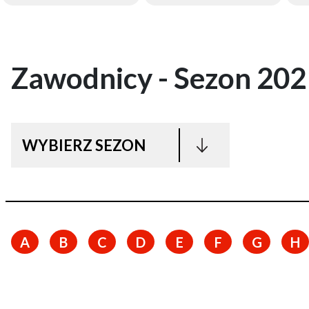
Zawodnicy - Sezon 20
WYBIERZ SEZON
A
B
C
D
E
F
G
H