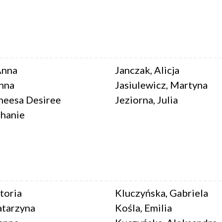
Anna
Janczak, Alicja
Anna
Jasiulewicz, Martyna
aneesa Desiree
Jeziorna, Julia
phanie
toria
Kluczyńska, Gabriela
atarzyna
Kośla, Emilia