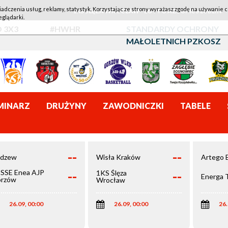
iadczenia usług, reklamy, statystyk. Korzystając ze strony wyrażasz zgodę na używanie c
1KS ŚLĘZA WROCŁAW - LOTTO AZS UMCS LUBLIN
eglądarki.
 3X3
#HWHR
STANDARDY OCHRONY
MAŁOLETNICH PZKOSZ
MINARZ
DRUŻYNY
ZAWODNICZKI
TABELE
--
--
dzew
Wisła Kraków
Artego 
--
--
SSE Enea AJP
1KS Ślęza
Energa 
rzów
Wrocław
elkopolski
26.09, 00:00
26.09, 00:00
26.