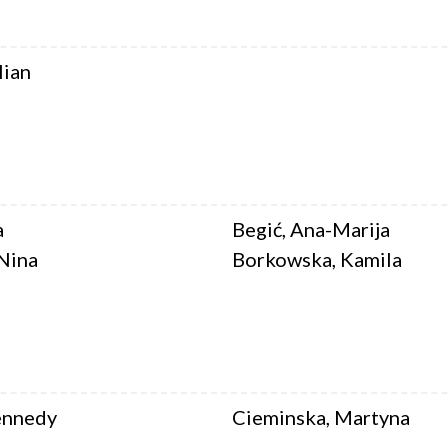
lian
a
Begić, Ana-Marija
 Nina
Borkowska, Kamila
ennedy
Cieminska, Martyna