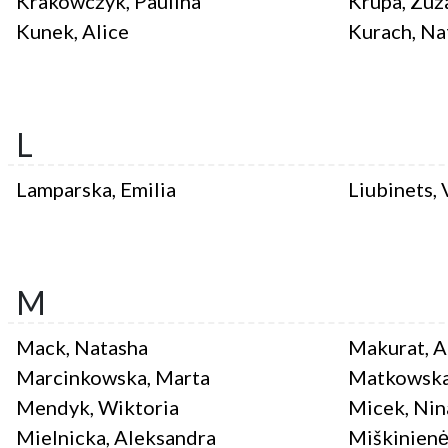
Krakowczyk, Paulina
Krupa, Zuz
Kunek, Alice
Kurach, Na
L
Lamparska, Emilia
Liubinets,
M
Mack, Natasha
Makurat, A
Marcinkowska, Marta
Matkowska,
Mendyk, Wiktoria
Micek, Nin
Mielnicka, Aleksandra
Miškinienė