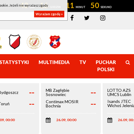
43
16
11
50
ookie. Jeżeli nie wyrażasz zgody
Wyrażam zgodę »
STATYSTYKI
MULTIMEDIA
TV
PUCHAR
POLSKI
--
--
MB Zagłębie
LOTTO AZS
Bydgoszcz
Sosnowiec
UMCS Lublin
--
--
Isands JTEC
Contimax MOSIR
Toruń
Wichoś Jeleni
Bochnia
Góra
09, 00:00
26.09, 00:00
26.09, 00