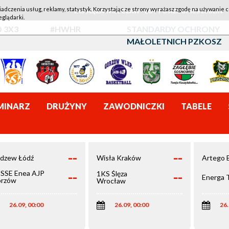
iadczenia usług, reklamy, statystyk. Korzystając ze strony wyrażasz zgodę na używanie c
1KS ŚLĘZA WROCŁAW - LOTTO AZS UMCS LUBLIN
eglądarki.
 3X3
#HWHR
STANDARDY OCHRONY
MAŁOLETNICH PZKOSZ
MINARZ
DRUŻYNY
ZAWODNICZKI
TABELE
--
--
dzew Łódź
Wisła Kraków
Artego 
--
--
SSE Enea AJP
1KS Ślęza
Energa 
rzów
Wrocław
elkopolski
26.09, 00:00
26.09, 00:00
26.