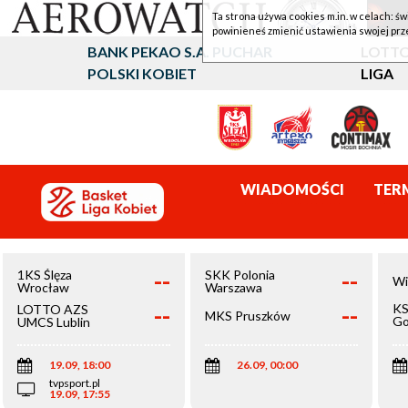
Ta strona używa cookies m.in. w celach: św
powinieneś zmienić ustawienia swojej prz
BANK PEKAO S.A. PUCHAR
LOTTO
POLSKI KOBIET
LIGA
WIADOMOŚCI
TER
--
--
1KS Ślęza
SKK Polonia
Wi
Wrocław
Warszawa
--
--
KS
LOTTO AZS
MKS Pruszków
Go
UMCS Lublin
Wi
19.09, 18:00
26.09, 00:00
tvpsport.pl
19.09, 17:55