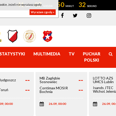
41
07
50
32
ookie. Jeżeli nie wyrażasz zgody
Wyrażam zgodę »
STATYSTYKI
MULTIMEDIA
TV
PUCHAR
POLSKI
--
--
MB Zagłębie
LOTTO AZS
Bydgoszcz
Sosnowiec
UMCS Lublin
--
--
Isands JTEC
Contimax MOSIR
Toruń
Wichoś Jeleni
Bochnia
Góra
09, 00:00
26.09, 00:00
26.09, 00