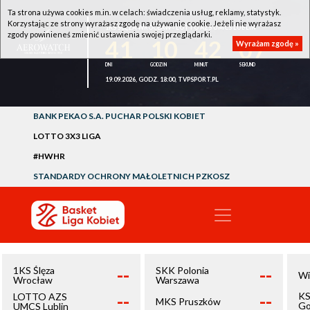
Ta strona używa cookies m.in. w celach: świadczenia usług, reklamy, statystyk.
Korzystając ze strony wyrażasz zgodę na używanie cookie. Jeżeli nie wyrażasz
1KS ŚLĘZA WROCŁAW - LOTTO AZS UMCS LUBLIN
zgody powinieneś zmienić ustawienia swojej przeglądarki.
41
10
42
07
Wyrażam zgodę »
19.09.2026, GODZ. 18:00, TVPSPORT.PL
BANK PEKAO S.A. PUCHAR POLSKI KOBIET
LOTTO 3X3 LIGA
#HWHR
STANDARDY OCHRONY MAŁOLETNICH PZKOSZ
--
--
1KS Ślęza
SKK Polonia
Wi
Wrocław
Warszawa
--
--
KS
LOTTO AZS
MKS Pruszków
Go
UMCS Lublin