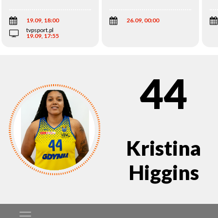
Wi
19.09, 18:00
26.09, 00:00
tvpsport.pl
19.09, 17:55
44
Kristina
Higgins