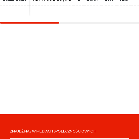
ZNAJDŹ NAS W MEDIACH SPOŁECZNOŚCIOWYCH