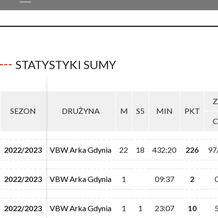
STATYSTYKI SUMY
Z
Z
SEZON
SEZON
DRUŻYNA
DRUŻYNA
M
M
S5
S5
MIN
MIN
PKT
PKT
C
C
2022/2023
2022/2023
VBW Arka Gdynia
VBW Arka Gdynia
22
22
18
18
432:20
432:20
226
226
97
97
2022/2023
2022/2023
VBW Arka Gdynia
VBW Arka Gdynia
1
1
09:37
09:37
2
2
2022/2023
2022/2023
VBW Arka Gdynia
VBW Arka Gdynia
1
1
1
1
23:07
23:07
10
10