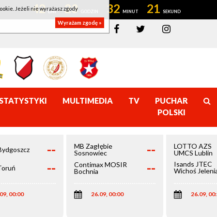
42
23
32
21
ookie. Jeżeli nie wyrażasz zgody
Wyrażam zgodę »
STATYSTYKI
MULTIMEDIA
TV
PUCHAR
POLSKI
--
--
MB Zagłębie
LOTTO AZS
Bydgoszcz
Sosnowiec
UMCS Lublin
--
--
Isands JTEC
Contimax MOSIR
Toruń
Wichoś Jeleni
Bochnia
Góra
09, 00:00
26.09, 00:00
26.09, 00