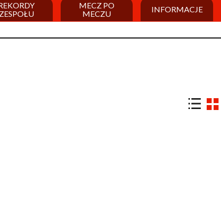
REKORDY
MECZ PO
INFORMACJE
ZESPOŁU
MECZU