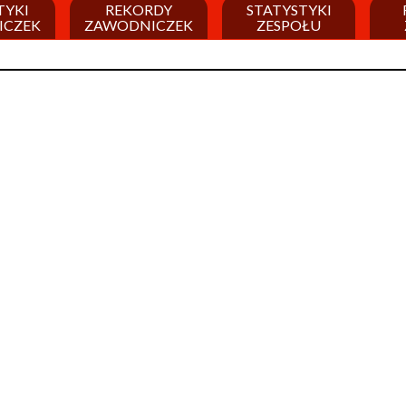
TYKI
REKORDY
STATYSTYKI
ICZEK
ZAWODNICZEK
ZESPOŁU