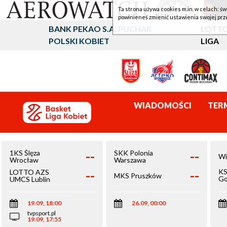
Ta strona używa cookies m.in. w celach: św
powinieneś zmienić ustawienia swojej prz
BANK PEKAO S.A. PUCHAR
LOTTO
POLSKI KOBIET
LIGA
WIADOMOŚCI
TER
--
--
1KS Ślęza
SKK Polonia
Wi
Wrocław
Warszawa
--
--
KS
LOTTO AZS
MKS Pruszków
Go
UMCS Lublin
Wi
19.09, 18:00
26.09, 00:00
tvpsport.pl
19.09, 17:55