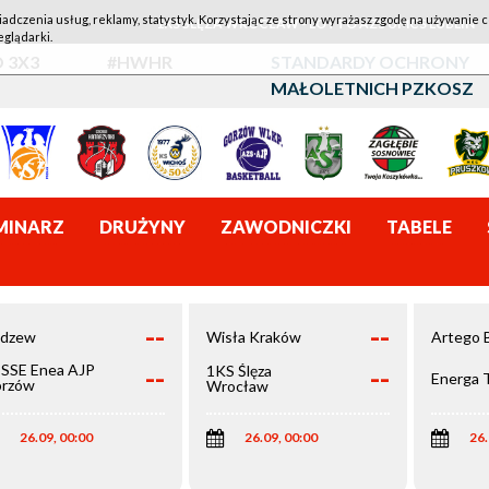
iadczenia usług, reklamy, statystyk. Korzystając ze strony wyrażasz zgodę na używanie c
1KS ŚLĘZA WROCŁAW - LOTTO AZS UMCS LUBLIN
eglądarki.
 3X3
#HWHR
STANDARDY OCHRONY
MAŁOLETNICH PZKOSZ
MINARZ
DRUŻYNY
ZAWODNICZKI
TABELE
--
--
dzew
Wisła Kraków
Artego 
--
--
SSE Enea AJP
1KS Ślęza
Energa 
rzów
Wrocław
elkopolski
26.09, 00:00
26.09, 00:00
26.