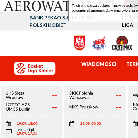
Ta strona używa cookies m.in. w celach: św
powinieneś zmienić ustawienia swojej prz
BANK PEKAO S.A. PUCHAR
LOTTO
POLSKI KOBIET
LIGA
WIADOMOŚCI
TER
--
--
1KS Ślęza
SKK Polonia
Wi
Wrocław
Warszawa
--
--
KS
LOTTO AZS
MKS Pruszków
Go
UMCS Lublin
Wi
19.09, 18:00
26.09, 00:00
tvpsport.pl
19.09, 17:55