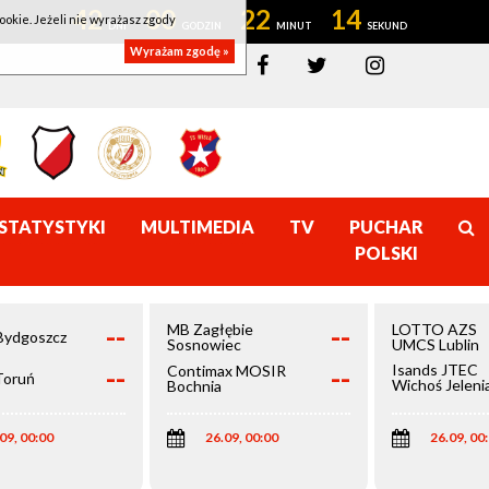
42
00
22
14
ookie. Jeżeli nie wyrażasz zgody
Wyrażam zgodę »
STATYSTYKI
MULTIMEDIA
TV
PUCHAR
POLSKI
--
--
MB Zagłębie
LOTTO AZS
Bydgoszcz
Sosnowiec
UMCS Lublin
--
--
Isands JTEC
Contimax MOSIR
Toruń
Wichoś Jeleni
Bochnia
Góra
09, 00:00
26.09, 00:00
26.09, 00