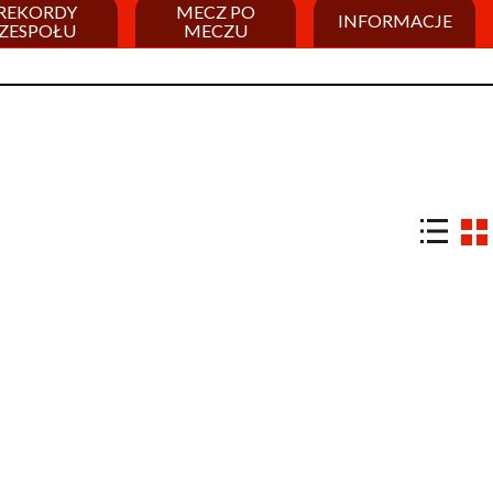
REKORDY
MECZ PO
INFORMACJE
ZESPOŁU
MECZU