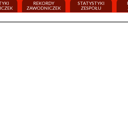
TYKI
REKORDY
STATYSTYKI
ICZEK
ZAWODNICZEK
ZESPOŁU