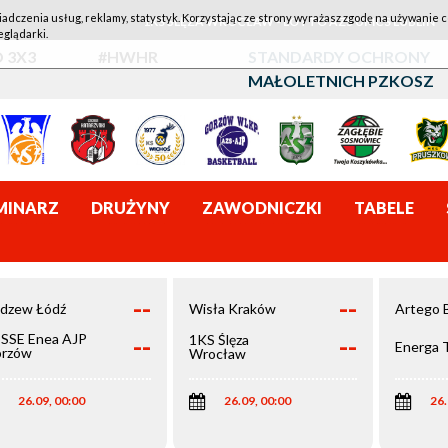
iadczenia usług, reklamy, statystyk. Korzystając ze strony wyrażasz zgodę na używanie c
1KS ŚLĘZA WROCŁAW - LOTTO AZS UMCS LUBLIN
eglądarki.
 3X3
#HWHR
STANDARDY OCHRONY
MAŁOLETNICH PZKOSZ
MINARZ
DRUŻYNY
ZAWODNICZKI
TABELE
--
--
dzew Łódź
Wisła Kraków
Artego 
--
--
SSE Enea AJP
1KS Ślęza
Energa 
rzów
Wrocław
elkopolski
26.09, 00:00
26.09, 00:00
26.