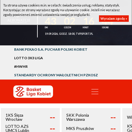
Ta strona używa cookies m.in. w celach: świadczenia usług, reklamy, statystyk.
Korzystając ze strony wyrażasz zgodę na używanie cookie. Jeżeli nie wyrażasz
1KS ŚLĘZA WROCŁAW - LOTTO AZS UMCS LUBLIN
zgody powinieneś zmienić ustawienia swojej przeglądarki.
43
02
16
43
Wyrażam zgodę »
19.09.2026, GODZ. 18:00, TVPSPORT.PL
BANK PEKAO S.A. PUCHAR POLSKI KOBIET
LOTTO 3X3 LIGA
#HWHR
STANDARDY OCHRONY MAŁOLETNICH PZKOSZ
--
--
1KS Ślęza
SKK Polonia
Wi
Wrocław
Warszawa
--
--
KS
LOTTO AZS
MKS Pruszków
Go
UMCS Lublin