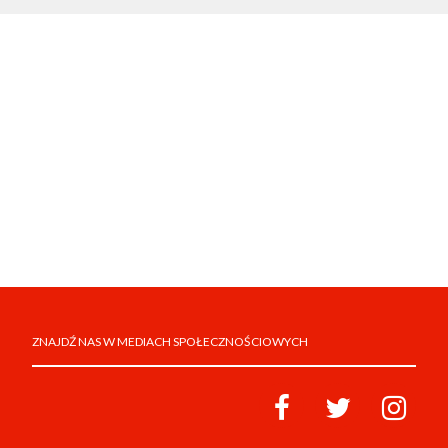
ZNAJDŹ NAS W MEDIACH SPOŁECZNOŚCIOWYCH