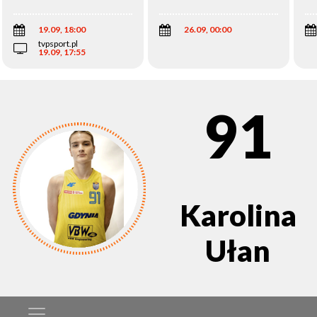
Wi
19.09, 18:00
26.09, 00:00
tvpsport.pl
19.09, 17:55
91
Karolina
Ułan