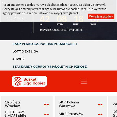
Ta strona używa cookies m.in. w celach: świadczenia usług, reklamy, statystyk.
Korzystając ze strony wyrażasz zgodę na używanie cookie. Jeżeli nie wyrażasz
1KS ŚLĘZA WROCŁAW - LOTTO AZS UMCS LUBLIN
zgody powinieneś zmienić ustawienia swojej przeglądarki.
42
08
18
07
Wyrażam zgodę »
19.09.2026, GODZ. 18:00, TVPSPORT.PL
BANK PEKAO S.A. PUCHAR POLSKI KOBIET
LOTTO 3X3 LIGA
#HWHR
STANDARDY OCHRONY MAŁOLETNICH PZKOSZ
--
--
1KS Ślęza
SKK Polonia
Wi
Wrocław
Warszawa
--
--
KS
LOTTO AZS
MKS Pruszków
Go
UMCS Lublin