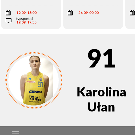
Wi
19.09, 18:00
26.09, 00:00
tvpsport.pl
19.09, 17:55
91
Karolina
Ułan