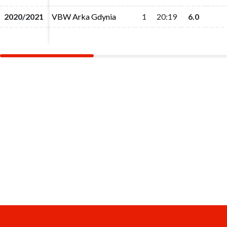
2020/2021
2020/2021
VBW Arka Gdynia
VBW Arka Gdynia
1
1
20:19
20:19
6.0
6.0