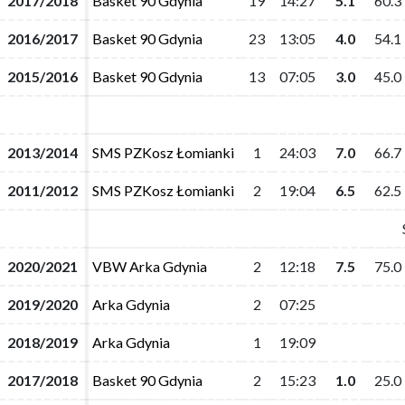
2017/2018
2017/2018
Basket 90 Gdynia
Basket 90 Gdynia
19
19
14:27
14:27
5.1
5.1
60.3
60.3
2016/2017
2016/2017
Basket 90 Gdynia
Basket 90 Gdynia
23
23
13:05
13:05
4.0
4.0
54.1
54.1
2015/2016
2015/2016
Basket 90 Gdynia
Basket 90 Gdynia
13
13
07:05
07:05
3.0
3.0
45.0
45.0
2013/2014
2013/2014
SMS PZKosz Łomianki
SMS PZKosz Łomianki
1
1
24:03
24:03
7.0
7.0
66.7
66.7
2011/2012
2011/2012
SMS PZKosz Łomianki
SMS PZKosz Łomianki
2
2
19:04
19:04
6.5
6.5
62.5
62.5
2020/2021
2020/2021
VBW Arka Gdynia
VBW Arka Gdynia
2
2
12:18
12:18
7.5
7.5
75.0
75.0
2019/2020
2019/2020
Arka Gdynia
Arka Gdynia
2
2
07:25
07:25
2018/2019
2018/2019
Arka Gdynia
Arka Gdynia
1
1
19:09
19:09
2017/2018
2017/2018
Basket 90 Gdynia
Basket 90 Gdynia
2
2
15:23
15:23
1.0
1.0
25.0
25.0