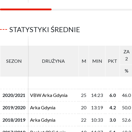
STATYSTYKI ŚREDNIE
ZA
ZA
2
2
SEZON
SEZON
DRUŻYNA
DRUŻYNA
M
M
MIN
MIN
PKT
PKT
%
%
2020/2021
2020/2021
VBW Arka Gdynia
VBW Arka Gdynia
25
25
14:23
14:23
6.0
6.0
46.0
46.0
2019/2020
2019/2020
Arka Gdynia
Arka Gdynia
20
20
13:19
13:19
4.2
4.2
50.0
50.0
2018/2019
2018/2019
Arka Gdynia
Arka Gdynia
22
22
10:33
10:33
3.0
3.0
52.6
52.6