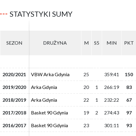
STATYSTYKI SUMY
SEZON
SEZON
DRUŻYNA
DRUŻYNA
M
M
S5
S5
MIN
MIN
PKT
PKT
2020/2021
2020/2021
VBW Arka Gdynia
VBW Arka Gdynia
25
25
359:41
359:41
150
150
2019/2020
2019/2020
Arka Gdynia
Arka Gdynia
20
20
1
1
266:19
266:19
83
83
2018/2019
2018/2019
Arka Gdynia
Arka Gdynia
22
22
1
1
232:22
232:22
67
67
2017/2018
2017/2018
Basket 90 Gdynia
Basket 90 Gdynia
19
19
2
2
274:43
274:43
97
97
2016/2017
2016/2017
Basket 90 Gdynia
Basket 90 Gdynia
23
23
301:11
301:11
93
93