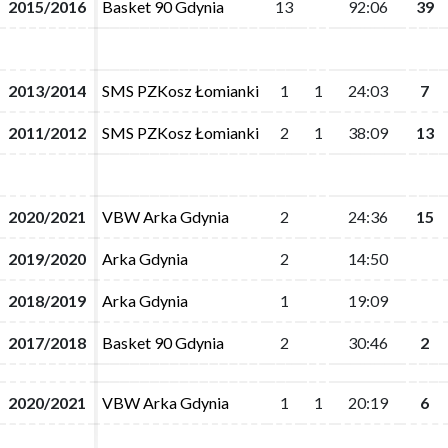
2015/2016
2015/2016
Basket 90 Gdynia
Basket 90 Gdynia
13
13
92:06
92:06
39
39
2013/2014
2013/2014
SMS PZKosz Łomianki
SMS PZKosz Łomianki
1
1
1
1
24:03
24:03
7
7
2011/2012
2011/2012
SMS PZKosz Łomianki
SMS PZKosz Łomianki
2
2
1
1
38:09
38:09
13
13
2020/2021
2020/2021
VBW Arka Gdynia
VBW Arka Gdynia
2
2
24:36
24:36
15
15
2019/2020
2019/2020
Arka Gdynia
Arka Gdynia
2
2
14:50
14:50
2018/2019
2018/2019
Arka Gdynia
Arka Gdynia
1
1
19:09
19:09
2017/2018
2017/2018
Basket 90 Gdynia
Basket 90 Gdynia
2
2
30:46
30:46
2
2
2020/2021
2020/2021
VBW Arka Gdynia
VBW Arka Gdynia
1
1
1
1
20:19
20:19
6
6