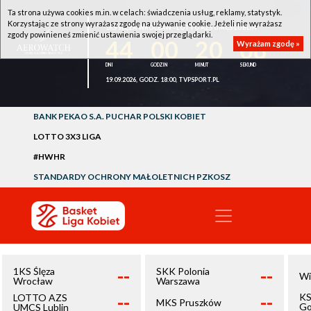
Ta strona używa cookies m.in. w celach: świadczenia usług, reklamy, statystyk.
Korzystając ze strony wyrażasz zgodę na używanie cookie. Jeżeli nie wyrażasz
1KS ŚLĘZA WROCŁAW - LOTTO AZS UMCS LUBLIN
zgody powinieneś zmienić ustawienia swojej przeglądarki.
44
00
20
07
Wyrażam zgodę »
19.09.2026, GODZ. 18:00, TVPSPORT.PL
BANK PEKAO S.A. PUCHAR POLSKI KOBIET
LOTTO 3X3 LIGA
#HWHR
STANDARDY OCHRONY MAŁOLETNICH PZKOSZ
--
--
1KS Ślęza
SKK Polonia
Wi
Wrocław
Warszawa
--
--
KS
LOTTO AZS
MKS Pruszków
Go
UMCS Lublin