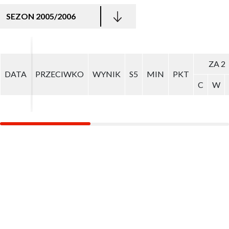
SEZON 2005/2006
ZA 2
ZA 2
DATA
DATA
PRZECIWKO
PRZECIWKO
WYNIK
WYNIK
S5
S5
MIN
MIN
PKT
PKT
C
C
W
W