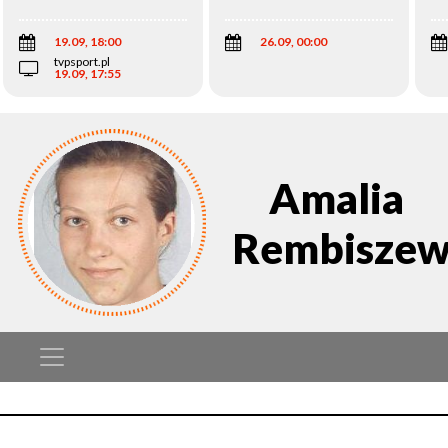
Wi
19.09, 18:00
26.09, 00:00
tvpsport.pl
19.09, 17:55
Amalia
Rembiszew