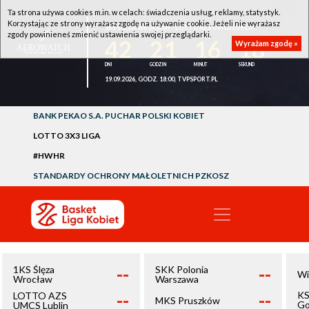
Ta strona używa cookies m.in. w celach: świadczenia usług, reklamy, statystyk.
Korzystając ze strony wyrażasz zgodę na używanie cookie. Jeżeli nie wyrażasz
1KS ŚLĘZA WROCŁAW - LOTTO AZS UMCS LUBLIN
zgody powinieneś zmienić ustawienia swojej przeglądarki.
42
21
16
18
Wyrażam zgodę »
19.09.2026, GODZ. 18:00, TVPSPORT.PL
BANK PEKAO S.A. PUCHAR POLSKI KOBIET
LOTTO 3X3 LIGA
#HWHR
STANDARDY OCHRONY MAŁOLETNICH PZKOSZ
--
--
1KS Ślęza
SKK Polonia
Wi
Wrocław
Warszawa
--
--
KS
LOTTO AZS
MKS Pruszków
Go
UMCS Lublin