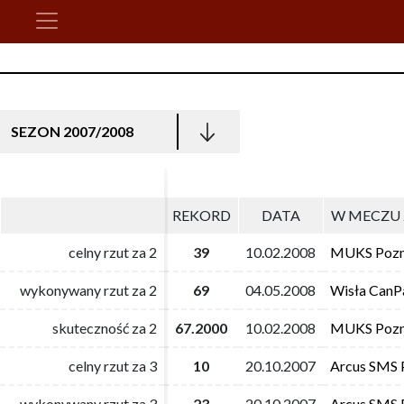
SEZON 2007/2008
REKORD
REKORD
DATA
DATA
W MECZU 
W MECZU 
celny rzut za 2
celny rzut za 2
39
39
10.02.2008
10.02.2008
MUKS Poz
MUKS Poz
wykonywany rzut za 2
wykonywany rzut za 2
69
69
04.05.2008
04.05.2008
Wisła CanP
Wisła CanP
skuteczność za 2
skuteczność za 2
67.2000
67.2000
10.02.2008
10.02.2008
MUKS Poz
MUKS Poz
celny rzut za 3
celny rzut za 3
10
10
20.10.2007
20.10.2007
Arcus SMS 
Arcus SMS 
wykonywany rzut za 3
wykonywany rzut za 3
23
23
20.10.2007
20.10.2007
Arcus SMS 
Arcus SMS 