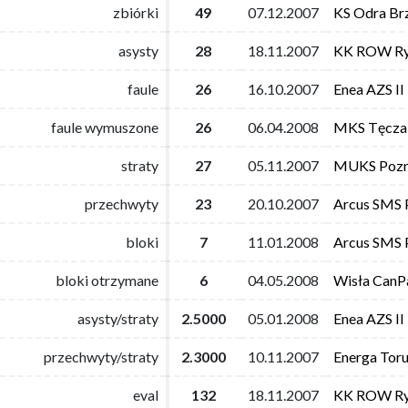
zbiórki
zbiórki
49
49
07.12.2007
07.12.2007
KS Odra Br
KS Odra Br
asysty
asysty
28
28
18.11.2007
18.11.2007
KK ROW Ry
KK ROW Ry
faule
faule
26
26
16.10.2007
16.10.2007
Enea AZS II
Enea AZS II
faule wymuszone
faule wymuszone
26
26
06.04.2008
06.04.2008
MKS Tęcza
MKS Tęcza
straty
straty
27
27
05.11.2007
05.11.2007
MUKS Poz
MUKS Poz
przechwyty
przechwyty
23
23
20.10.2007
20.10.2007
Arcus SMS 
Arcus SMS 
bloki
bloki
7
7
11.01.2008
11.01.2008
Arcus SMS 
Arcus SMS 
bloki otrzymane
bloki otrzymane
6
6
04.05.2008
04.05.2008
Wisła CanP
Wisła CanP
asysty/straty
asysty/straty
2.5000
2.5000
05.01.2008
05.01.2008
Enea AZS II
Enea AZS II
przechwyty/straty
przechwyty/straty
2.3000
2.3000
10.11.2007
10.11.2007
Energa Tor
Energa Tor
eval
eval
132
132
18.11.2007
18.11.2007
KK ROW Ry
KK ROW Ry