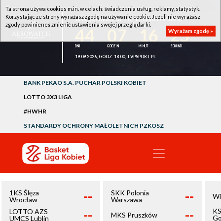
Ta strona używa cookies m.in. w celach: świadczenia usług, reklamy, statystyk.
Korzystając ze strony wyrażasz zgodę na używanie cookie. Jeżeli nie wyrażasz
1KS ŚLĘZA WROCŁAW - LOTTO AZS UMCS LUBLIN
zgody powinieneś zmienić ustawienia swojej przeglądarki.
44
07
16
25
Wyrażam zgodę »
19.09.2026, GODZ. 18:00, TVPSPORT.PL
BANK PEKAO S.A. PUCHAR POLSKI KOBIET
LOTTO 3X3 LIGA
#HWHR
STANDARDY OCHRONY MAŁOLETNICH PZKOSZ
--
--
1KS Ślęza
SKK Polonia
Wi
Wrocław
Warszawa
--
--
KS
LOTTO AZS
MKS Pruszków
Go
UMCS Lublin