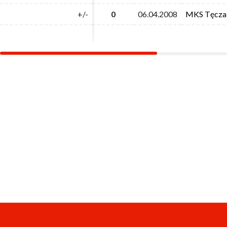
+/-
+/-
0
0
06.04.2008
06.04.2008
MKS Tęcza
MKS Tęcza