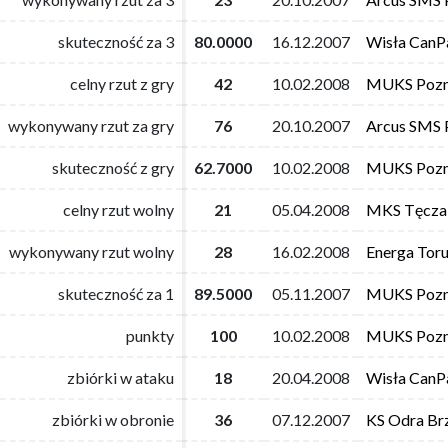
skuteczność za 3
skuteczność za 3
80.0000
80.0000
16.12.2007
16.12.2007
Wisła CanP
Wisła CanP
celny rzut z gry
celny rzut z gry
42
42
10.02.2008
10.02.2008
MUKS Poz
MUKS Poz
wykonywany rzut za gry
wykonywany rzut za gry
76
76
20.10.2007
20.10.2007
Arcus SMS 
Arcus SMS 
skuteczność z gry
skuteczność z gry
62.7000
62.7000
10.02.2008
10.02.2008
MUKS Poz
MUKS Poz
celny rzut wolny
celny rzut wolny
21
21
05.04.2008
05.04.2008
MKS Tęcza
MKS Tęcza
wykonywany rzut wolny
wykonywany rzut wolny
28
28
16.02.2008
16.02.2008
Energa Tor
Energa Tor
skuteczność za 1
skuteczność za 1
89.5000
89.5000
05.11.2007
05.11.2007
MUKS Poz
MUKS Poz
punkty
punkty
100
100
10.02.2008
10.02.2008
MUKS Poz
MUKS Poz
zbiórki w ataku
zbiórki w ataku
18
18
20.04.2008
20.04.2008
Wisła CanP
Wisła CanP
zbiórki w obronie
zbiórki w obronie
36
36
07.12.2007
07.12.2007
KS Odra Br
KS Odra Br