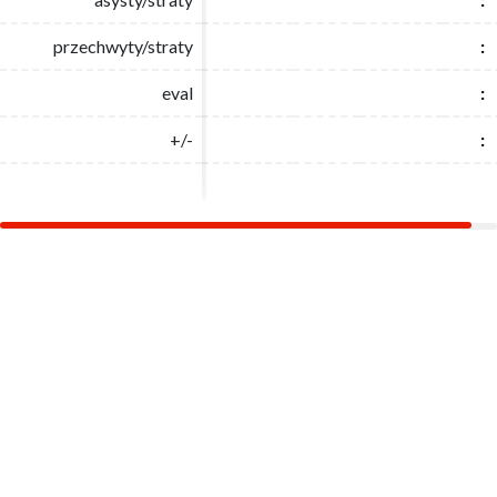
przechwyty/straty
przechwyty/straty
:
:
eval
eval
:
:
+/-
+/-
:
: