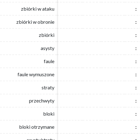
zbiórki w ataku
zbiórki w ataku
:
:
zbiórki w obronie
zbiórki w obronie
:
:
zbiórki
zbiórki
:
:
asysty
asysty
:
:
faule
faule
:
:
faule wymuszone
faule wymuszone
:
:
straty
straty
:
:
przechwyty
przechwyty
:
:
bloki
bloki
:
:
bloki otrzymane
bloki otrzymane
:
:
asysty/straty
asysty/straty
:
: