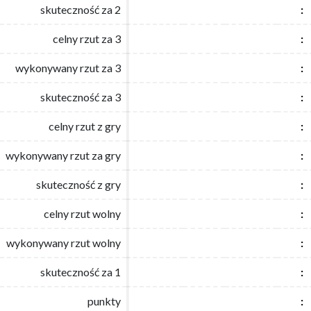
skuteczność za 2
skuteczność za 2
:
:
celny rzut za 3
celny rzut za 3
:
:
wykonywany rzut za 3
wykonywany rzut za 3
:
:
skuteczność za 3
skuteczność za 3
:
:
celny rzut z gry
celny rzut z gry
:
:
wykonywany rzut za gry
wykonywany rzut za gry
:
:
skuteczność z gry
skuteczność z gry
:
:
celny rzut wolny
celny rzut wolny
:
:
wykonywany rzut wolny
wykonywany rzut wolny
:
:
skuteczność za 1
skuteczność za 1
:
:
punkty
punkty
:
: