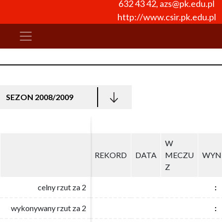
632 43 42
,
azs@pk.edu.pl
http://www.csir.pk.edu.pl
SEZON 2008/2009
W
W
REKORD
REKORD
DATA
DATA
MECZU
MECZU
WYN
WYN
Z
Z
celny rzut za 2
celny rzut za 2
:
:
wykonywany rzut za 2
wykonywany rzut za 2
:
: