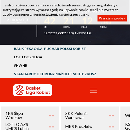
Ta strona używa cookies m.in. w celach: świadczenia usług, reklamy, statystyk.
Korzystając ze strony wyrażasz zgodę na używanie cookie. Jeżeli nie wyrażasz
1KS ŚLĘZA WROCŁAW - LOTTO AZS UMCS LUBLIN
zgody powinieneś zmienić ustawienia swojej przeglądarki.
42
21
12
36
Wyrażam zgodę »
19.09.2026, GODZ. 18:00, TVPSPORT.PL
BANK PEKAO S.A. PUCHAR POLSKI KOBIET
LOTTO 3X3 LIGA
#HWHR
STANDARDY OCHRONY MAŁOLETNICH PZKOSZ
--
--
1KS Ślęza
SKK Polonia
Wi
Wrocław
Warszawa
--
--
KS
LOTTO AZS
MKS Pruszków
Go
UMCS Lublin