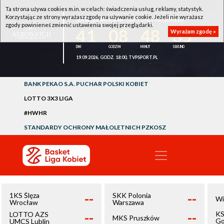
Ta strona używa cookies m.in. w celach: świadczenia usług, reklamy, statystyk.
Korzystając ze strony wyrażasz zgodę na używanie cookie. Jeżeli nie wyrażasz
1KS ŚLĘZA WROCŁAW - LOTTO AZS UMCS LUBLIN
zgody powinieneś zmienić ustawienia swojej przeglądarki.
41
08
48
34
Wyrażam zgodę »
19.09.2026, GODZ. 18:00, TVPSPORT.PL
BANK PEKAO S.A. PUCHAR POLSKI KOBIET
LOTTO 3X3 LIGA
#HWHR
STANDARDY OCHRONY MAŁOLETNICH PZKOSZ
--
--
1KS Ślęza
SKK Polonia
Wi
Wrocław
Warszawa
--
--
KS
LOTTO AZS
MKS Pruszków
Go
UMCS Lublin