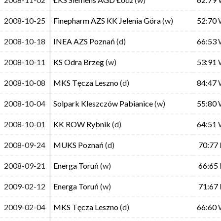
2008-10-25
2008-10-25
Finepharm AZS KK Jelenia Góra
Finepharm AZS KK Jelenia Góra
(w)
(w)
52:70
52:70
2008-10-18
2008-10-18
INEA AZS Poznań
INEA AZS Poznań
(d)
(d)
66:53
66:53
2008-10-11
2008-10-11
KS Odra Brzeg
KS Odra Brzeg
(w)
(w)
53:91
53:91
2008-10-08
2008-10-08
MKS Tęcza Leszno
MKS Tęcza Leszno
(d)
(d)
84:47
84:47
2008-10-04
2008-10-04
Solpark Kleszczów Pabianice
Solpark Kleszczów Pabianice
(w)
(w)
55:80
55:80
2008-10-01
2008-10-01
KK ROW Rybnik
KK ROW Rybnik
(d)
(d)
64:51
64:51
2008-09-24
2008-09-24
MUKS Poznań
MUKS Poznań
(d)
(d)
70:77
70:77
2008-09-21
2008-09-21
Energa Toruń
Energa Toruń
(w)
(w)
66:65
66:65
2009-02-12
2009-02-12
Energa Toruń
Energa Toruń
(w)
(w)
71:67
71:67
2009-02-04
2009-02-04
MKS Tęcza Leszno
MKS Tęcza Leszno
(d)
(d)
66:60
66:60