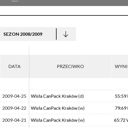
SEZON 2008/2009
DATA
DATA
PRZECIWKO
PRZECIWKO
WYNI
WYNI
2009-04-25
2009-04-25
Wisła CanPack Kraków
Wisła CanPack Kraków
(d)
(d)
55:59
55:59
2009-04-22
2009-04-22
Wisła CanPack Kraków
Wisła CanPack Kraków
(w)
(w)
79:69
79:69
2009-04-21
2009-04-21
Wisła CanPack Kraków
Wisła CanPack Kraków
(w)
(w)
65:72
65:72