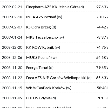
2009-02-21
2009-02-21
Finepharm AZS KK Jelenia Góra
Finepharm AZS KK Jelenia Góra
(d)
(d)
97:63
97:63
2009-02-18
2009-02-18
INEA AZS Poznań
INEA AZS Poznań
(w)
(w)
73:85
73:85
2009-02-07
2009-02-07
KS Odra Brzeg
KS Odra Brzeg
(d)
(d)
74:42
74:42
2009-01-24
2009-01-24
MKS Tęcza Leszno
MKS Tęcza Leszno
(w)
(w)
78:87
78:87
2008-12-20
2008-12-20
KK ROW Rybnik
KK ROW Rybnik
(w)
(w)
74:76
74:76
2008-12-06
2008-12-06
MUKS Poznań
MUKS Poznań
(w)
(w)
54:68
54:68
2008-11-30
2008-11-30
Energa Toruń
Energa Toruń
(d)
(d)
79:65
79:65
2008-11-22
2008-11-22
Enea AZS AJP Gorzów Wielkopolski
Enea AZS AJP Gorzów Wielkopolski
(d)
(d)
65:63
65:63
2008-11-15
2008-11-15
Wisła CanPack Kraków
Wisła CanPack Kraków
(w)
(w)
58:48
58:48
2008-11-09
2008-11-09
LOTOS Gdynia
LOTOS Gdynia
(d)
(d)
70:85
70:85
2008-11-02
2008-11-02
ŁKS Siemens AGD Łódź
ŁKS Siemens AGD Łódź
(w)
(w)
62:79
62:79