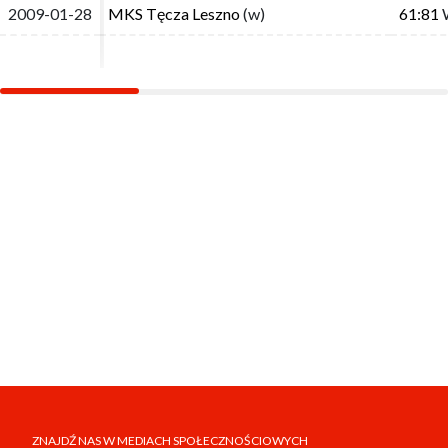
2009-01-28
2009-01-28
MKS Tęcza Leszno
MKS Tęcza Leszno
(w)
(w)
61:81
61:81
ZNAJDŹ NAS W MEDIACH SPOŁECZNOŚCIOWYCH