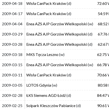
2009-04-18
2009-04-18
Wisła CanPack Kraków
Wisła CanPack Kraków
(d)
(d)
72:60
72:60
2009-04-17
2009-04-17
Wisła CanPack Kraków
Wisła CanPack Kraków
(d)
(d)
54:59
54:59
2009-04-04
2009-04-04
Enea AZS AJP Gorzów Wielkopolski
Enea AZS AJP Gorzów Wielkopolski
(w)
(w)
68:52
68:52
2009-03-29
2009-03-29
Enea AZS AJP Gorzów Wielkopolski
Enea AZS AJP Gorzów Wielkopolski
(d)
(d)
67:76
67:76
2009-03-28
2009-03-28
Enea AZS AJP Gorzów Wielkopolski
Enea AZS AJP Gorzów Wielkopolski
(d)
(d)
62:67
62:67
2009-03-18
2009-03-18
MKS Tęcza Leszno
MKS Tęcza Leszno
(w)
(w)
62:75
62:75
2009-03-15
2009-03-15
Enea AZS AJP Gorzów Wielkopolski
Enea AZS AJP Gorzów Wielkopolski
(w)
(w)
66:78
66:78
2009-03-11
2009-03-11
Wisła CanPack Kraków
Wisła CanPack Kraków
(d)
(d)
70:66
70:66
2009-03-05
2009-03-05
LOTOS Gdynia
LOTOS Gdynia
(w)
(w)
80:58
80:58
2009-02-28
2009-02-28
ŁKS Siemens AGD Łódź
ŁKS Siemens AGD Łódź
(d)
(d)
84:47
84:47
2009-02-25
2009-02-25
Solpark Kleszczów Pabianice
Solpark Kleszczów Pabianice
(d)
(d)
90:61
90:61